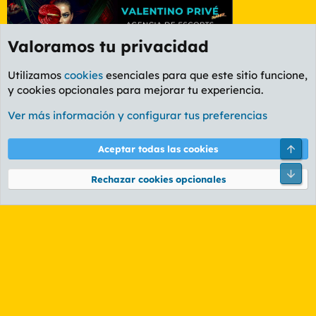
Valoramos tu privacidad
Utilizamos
cookies
esenciales para que este sitio funcione,
y cookies opcionales para mejorar tu experiencia.
Etiquetas
Ver más información y configurar tus preferencias
Cookies
PL OLDSTYLE AMARILLO
Cambiar fuente
Español (ES)
Arri
Aceptar todas las cookies
Contáctanos
Términos y reglas
Política de privacidad
Ayuda
R
Pie
S
Rechazar cookies opcionales
S
®
Community platform by XenForo
© 2010-2026 XenForo Ltd.