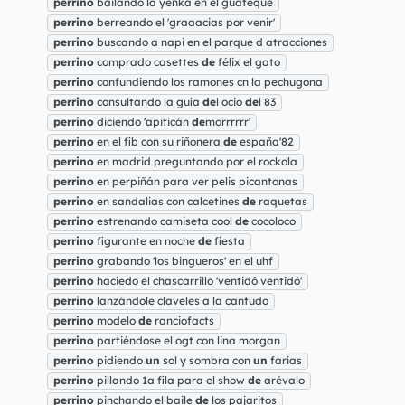
perrino
bailando la yenka en el guateque
perrino
berreando el 'graaacias por venir'
perrino
buscando a napi en el parque d atracciones
perrino
comprado casettes
de
félix el gato
perrino
confundiendo los ramones cn la pechugona
perrino
consultando la guía
de
l ocio
de
l 83
perrino
diciendo 'apiticán
de
morrrrrr'
perrino
en el fib con su riñonera
de
españa'82
perrino
en madrid preguntando por el rockola
perrino
en perpiñán para ver pelis picantonas
perrino
en sandalias con calcetines
de
raquetas
perrino
estrenando camiseta cool
de
cocoloco
perrino
figurante en noche
de
fiesta
perrino
grabando 'los bingueros' en el uhf
perrino
haciedo el chascarrillo 'ventidó ventidó'
perrino
lanzándole claveles a la cantudo
perrino
modelo
de
ranciofacts
perrino
partiéndose el ogt con lina morgan
perrino
pidiendo
un
sol y sombra con
un
farias
perrino
pillando 1a fila para el show
de
arévalo
perrino
pinchando el baile
de
los pajaritos