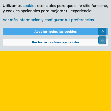
Utilizamos
cookies
esenciales para que este sitio funcione,
y cookies opcionales para mejorar tu experiencia.
Etiquetas
Ver más información y configurar tus preferencias
Cookies
PL OLDSTYLE AMARILLO
Cambiar fuente
Español (ES)
Arri
Aceptar todas las cookies
Contáctanos
Términos y reglas
Política de privacidad
Ayuda
R
Pie
S
Rechazar cookies opcionales
S
®
Community platform by XenForo
© 2010-2026 XenForo Ltd.