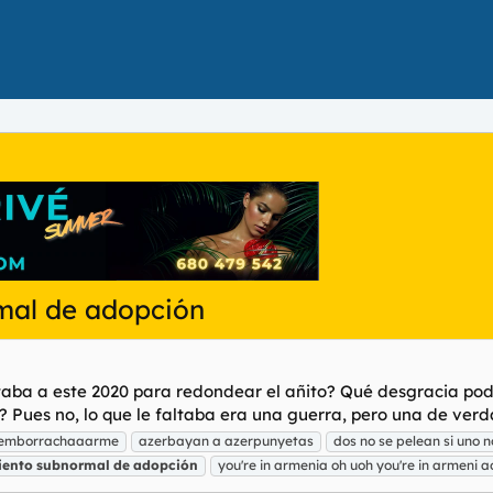
mal de adopción
altaba a este 2020 para redondear el añito? Qué desgracia pod
Pues no, lo que le faltaba era una guerra, pero una de verda
e emborrachaaarme
azerbayan a azerpunyetas
dos no se pelean si uno n
iento
subnormal
de
adopción
you're in armenia oh uoh you're in armeni a