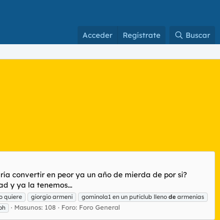
Acceder
Regístrate
Buscar
ría convertir en peor ya un año de mierda de por si?
d y ya la tenemos...
o quiere
giorgio armeni
gominola1 en un puticlub lleno
de
armenias
Masunos: 108
Foro:
Foro General
oh