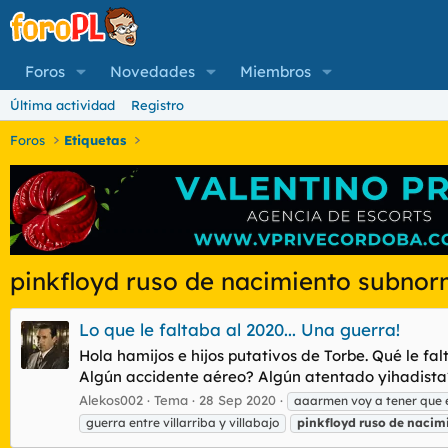
Foros
Novedades
Miembros
Última actividad
Registro
Foros
Etiquetas
pinkfloyd ruso de nacimiento subnor
Lo que le faltaba al 2020... Una guerra!
Hola hamijos e hijos putativos de Torbe. Qué le f
Algún accidente aéreo? Algún atentado yihadista? 
Alekos002
Tema
28 Sep 2020
aaarmen voy a tener qu
guerra entre villarriba y villabajo
pinkfloyd
ruso
de
nacim