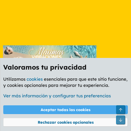
Valoramos tu privacidad
Utilizamos
cookies
esenciales para que este sitio funcione,
y cookies opcionales para mejorar tu experiencia.
Etiquetas
Ver más información y configurar tus preferencias
Cookies
PL OLDSTYLE AMARILLO
Cambiar fuente
Español (ES)
Arri
Aceptar todas las cookies
Contáctanos
Términos y reglas
Política de privacidad
Ayuda
R
Pie
S
Rechazar cookies opcionales
S
®
Community platform by XenForo
© 2010-2026 XenForo Ltd.