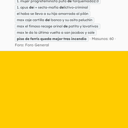
1. mujer progrefeminista puta
de
torquemada2.0
1. opus
de
i = secta-mafia
de
lictivo-criminal
el haba se lleva a su hija amorrada al pilón
max coje cartilla
de
l banco y su osito peluchín
max el fimoso recoge orinal
de
patito y lavativas
max le da la última vuelta a san jacobos y sale
Masunos: 60
piso
de
ferris
queda
mejor
tras
incendio
Foro:
Foro General