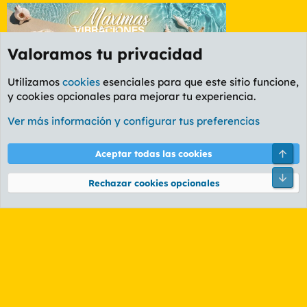
Valoramos tu privacidad
Utilizamos
cookies
esenciales para que este sitio funcione,
y cookies opcionales para mejorar tu experiencia.
Etiquetas
Ver más información y configurar tus preferencias
Cookies
PL OLDSTYLE AMARILLO
Cambiar fuente
Español (ES)
Arri
Aceptar todas las cookies
Contáctanos
Términos y reglas
Política de privacidad
Ayuda
R
Pie
S
Rechazar cookies opcionales
S
®
Community platform by XenForo
© 2010-2026 XenForo Ltd.