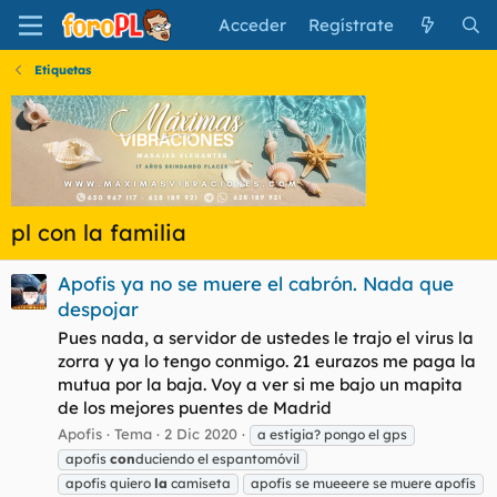
Acceder
Regístrate
Etiquetas
pl con la familia
Apofis ya no se muere el cabrón. Nada que
despojar
Pues nada, a servidor de ustedes le trajo el virus la
zorra y ya lo tengo conmigo. 21 eurazos me paga la
mutua por la baja. Voy a ver si me bajo un mapita
de los mejores puentes de Madrid
Apofis
Tema
2 Dic 2020
a estigia? pongo el gps
apofis
con
duciendo el espantomóvil
apofis quiero
la
camiseta
apofis se mueeere se muere apofís