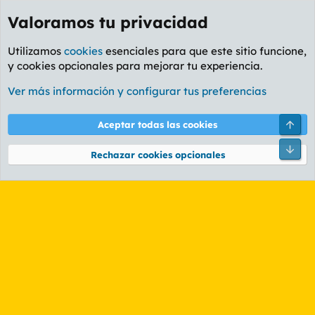
Valoramos tu privacidad
Utilizamos
cookies
esenciales para que este sitio funcione,
y cookies opcionales para mejorar tu experiencia.
Etiquetas
Ver más información y configurar tus preferencias
Cookies
PL OLDSTYLE AMARILLO
Cambiar fuente
Español (ES)
Arri
Aceptar todas las cookies
Contáctanos
Términos y reglas
Política de privacidad
Ayuda
R
Pie
S
Rechazar cookies opcionales
S
®
Community platform by XenForo
© 2010-2026 XenForo Ltd.