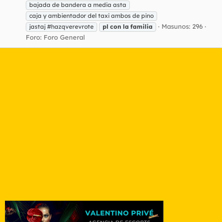
bajada de bandera a media asta
caja y ambientador del taxi ambos de pino
Masunos: 296
jastaj #hazqverevrote
pl
con
la
familia
Foro:
Foro General