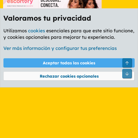
Valoramos tu privacidad
Utilizamos
cookies
esenciales para que este sitio funcione,
y cookies opcionales para mejorar tu experiencia.
Etiquetas
Ver más información y configurar tus preferencias
Cookies
PL OLDSTYLE AMARILLO
Cambiar fuente
Español (ES)
Arri
Aceptar todas las cookies
Contáctanos
Términos y reglas
Política de privacidad
Ayuda
R
Pie
S
Rechazar cookies opcionales
S
®
Community platform by XenForo
© 2010-2026 XenForo Ltd.