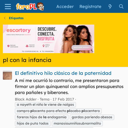
Acceder
Regístrate
Etiquetas
pl con la infancia
El definitivo hilo clásico de la paternidad
A mí me ocurrió lo contrario, me presentaron para
firmar un plan quinquenal con amplios presupuestos
para pañales y biberones.
Black Adder
Tema
17 Feb 2017
a nayeth el niño le viene de nalgas
compro
pl
acenta para efecto
pl
acebo
pl
acentero
foreros hijos de
la
endogamia
gordas pariendo obesos
hijos de puta todos
manasiounniñosubnormalito