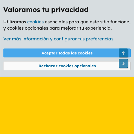
Valoramos tu privacidad
Utilizamos
cookies
esenciales para que este sitio funcione,
y cookies opcionales para mejorar tu experiencia.
Etiquetas
Ver más información y configurar tus preferencias
Cookies
PL OLDSTYLE AMARILLO
Cambiar fuente
Español (ES)
Arri
Aceptar todas las cookies
Contáctanos
Términos y reglas
Política de privacidad
Ayuda
R
Pie
S
Rechazar cookies opcionales
S
®
Community platform by XenForo
© 2010-2026 XenForo Ltd.