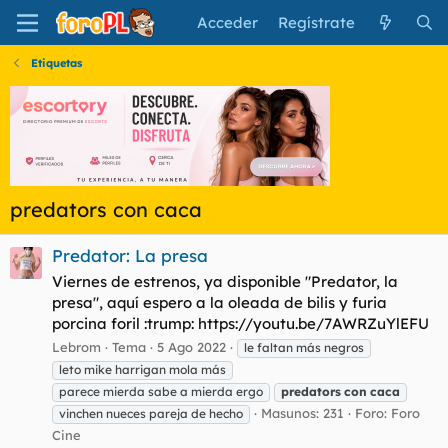
Acceder
Regístrate
Etiquetas
predators con caca
Predator: La presa
Viernes de estrenos, ya disponible "Predator, la
presa", aquí espero a la oleada de bilis y furia
porcina foril :trump: https://youtu.be/7AWRZuYlEFU
Lebrom
Tema
5 Ago 2022
le faltan más negros
leto mike harrigan mola más
parece mierda sabe a mierda ergo
predators
con
caca
Masunos: 231
Foro:
Foro
vinchen nueces pareja de hecho
Cine