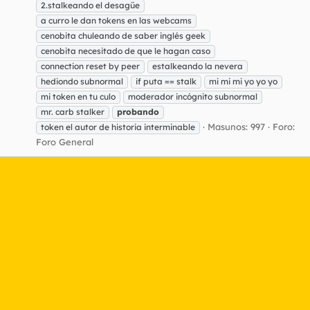
2.stalkeando el desagüe
a curro le dan tokens en las webcams
cenobita chuleando de saber inglés geek
cenobita necesitado de que le hagan caso
connection reset by peer
estalkeando la nevera
hediondo subnormal
if puta == stalk
mi mi mi yo yo yo
mi token en tu culo
moderador incógnito subnormal
mr. carb stalker
probando
Masunos: 997
Foro:
token el autor de historia interminable
Foro General