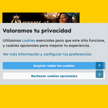
Valoramos tu privacidad
Utilizamos
cookies
esenciales para que este sitio funcione,
y cookies opcionales para mejorar tu experiencia.
Etiquetas
Ver más información y configurar tus preferencias
Cookies
PL OLDSTYLE AMARILLO
Cambiar fuente
Español (ES)
Arri
Aceptar todas las cookies
Contáctanos
Términos y reglas
Política de privacidad
Ayuda
R
Pie
S
Rechazar cookies opcionales
S
®
Community platform by XenForo
© 2010-2026 XenForo Ltd.