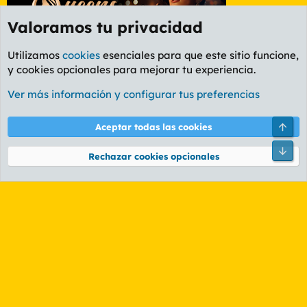
Valoramos tu privacidad
Utilizamos
cookies
esenciales para que este sitio funcione,
y cookies opcionales para mejorar tu experiencia.
Etiquetas
Ver más información y configurar tus preferencias
Cookies
PL OLDSTYLE AMARILLO
Cambiar fuente
Español (ES)
Arri
Aceptar todas las cookies
Contáctanos
Términos y reglas
Política de privacidad
Ayuda
R
Pie
S
Rechazar cookies opcionales
S
®
Community platform by XenForo
© 2010-2026 XenForo Ltd.