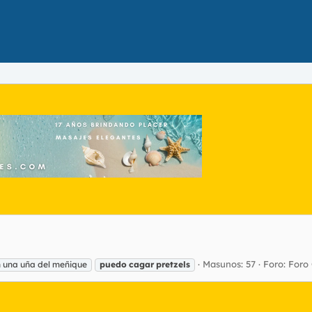
Masunos: 57
Foro:
Foro
n una uña del meñique
puedo
cagar
pretzels