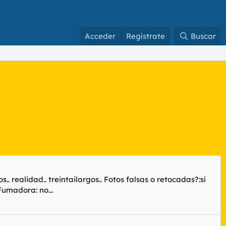
Acceder
Regístrate
Buscar
realidad.. treintailargos.. Fotos falsas o retocadas?:si
Fumadora: no...