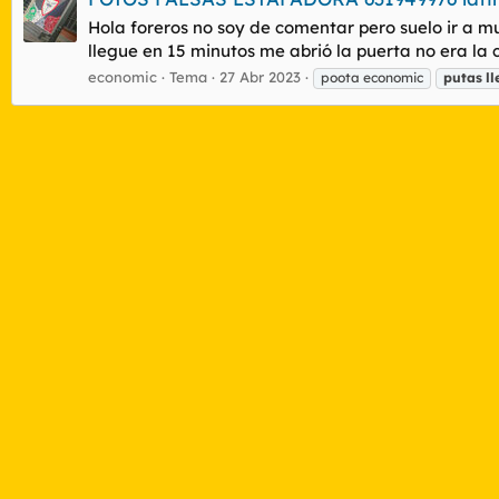
Hola foreros no soy de comentar pero suelo ir a mu
llegue en 15 minutos me abrió la puerta no era la c
economic
Tema
27 Abr 2023
poota economic
putas
ll