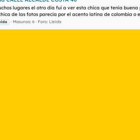
chos lugares el otro día fui a ver esta chica que tenía buena 
hica de las fotos parecía por el acento latina de colombia o e
Masunos: 6
Foro:
Lleida
eida