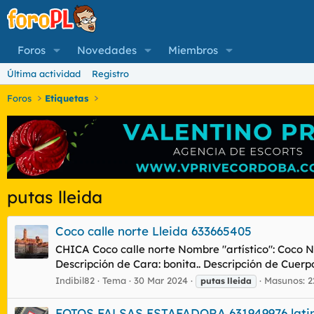
Foros
Novedades
Miembros
Última actividad
Registro
Foros
Etiquetas
putas lleida
Coco calle norte Lleida 633665405
CHICA Coco calle norte Nombre "artístico": Coco Na
Descripción de Cara: bonita.. Descripción de Cuer
Indibil82
Tema
30 Mar 2024
Masunos: 2
putas
lleida
FOTOS FALSAS ESTAFADORA 631949976 lat