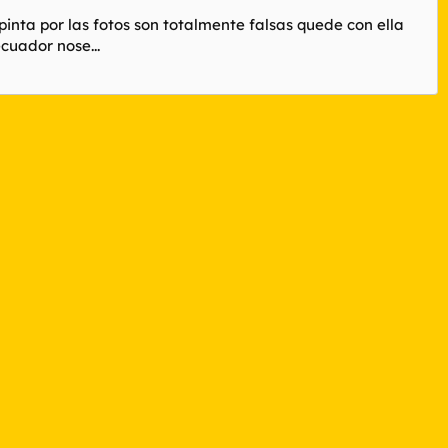
pinta por las fotos son totalmente falsas quede con ella
cuador nose...