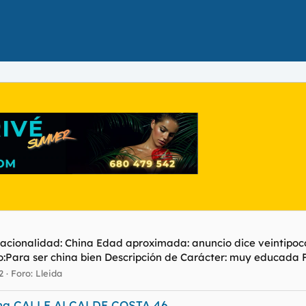
cionalidad: China Edad aproximada: anuncio dice veintipocos.. 
po:Para ser china bien Descripción de Carácter: muy educada 
2
Foro:
Lleida
ina CALLE ALCALDE COSTA 46