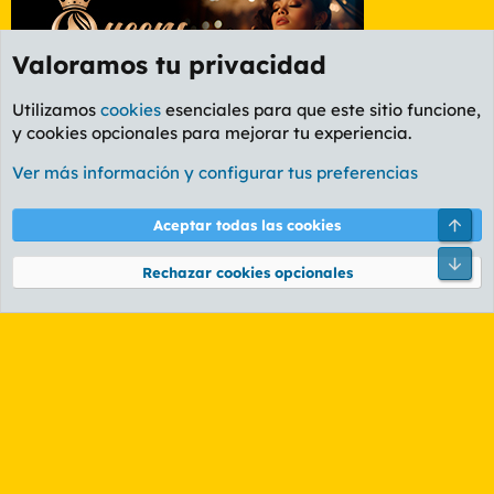
Valoramos tu privacidad
Utilizamos
cookies
esenciales para que este sitio funcione,
y cookies opcionales para mejorar tu experiencia.
Etiquetas
Ver más información y configurar tus preferencias
Cookies
PL OLDSTYLE AMARILLO
Cambiar fuente
Español (ES)
Arri
Aceptar todas las cookies
Contáctanos
Términos y reglas
Política de privacidad
Ayuda
R
Pie
S
Rechazar cookies opcionales
S
®
Community platform by XenForo
© 2010-2026 XenForo Ltd.