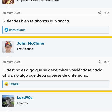
Izquierquidistante disimulao
i
o
n
20 May 2026
#13
e
s
Si tiendes bien te ahorras la plancha.
:
chewevaca
R
e
a
John McClane
c
c
I ❤ Alfonso
i
o
n
20 May 2026
#14
e
s
El destino es algo que se debe mirar volviéndose hacia
:
atrás, no algo que deba saberse de antemano.
TORBE
R
e
a
Lord90s
c
c
Frikazo
i
o