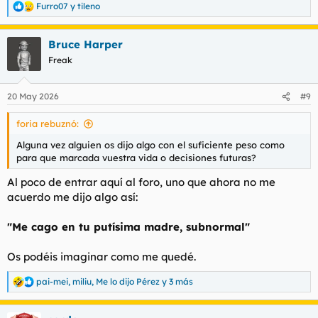
Furro07
y
tileno
R
e
a
Bruce Harper
c
c
Freak
i
o
n
20 May 2026
#9
e
s
foria rebuznó:
:
Alguna vez alguien os dijo algo con el suficiente peso como
para que marcada vuestra vida o decisiones futuras?
Al poco de entrar aquí al foro, uno que ahora no me
acuerdo me dijo algo así:
"Me cago en tu putísima madre, subnormal"
Os podéis imaginar como me quedé.
pai-mei
,
miliu
,
Me lo dijo Pérez
y 3 más
R
e
a