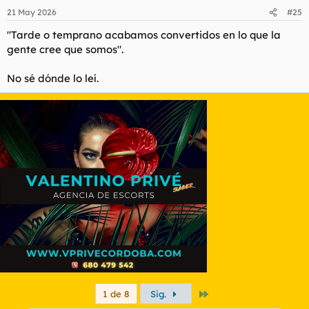
n
21 May 2026
#25
e
s
"Tarde o temprano acabamos convertidos en lo que la
:
gente cree que somos".
No sé dónde lo leí.
Último
1 de 8
Sig.