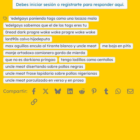
Debes iniciar sesión o registrarte para responder aquí.
E
'edelgays poniendo tags como una locaza mala
t
'edelgays sabemos que el de los tags eres tu
i
0read dark progre woke woke progre woke woke
q
lord90s calvo hijodeputa
u
max aguillas encula al tirante blanco y uncle meat
e
me bajo en pitis
t
monje ortodoxo camionero gordo de mierda
a
que no es darkiano pringao
tengo ladillas como centollos
s
uncle meat disertando sobre pollas negras
uncle meat frase lapidaria sobre pollas nigerianas
uncle meat porculizado en verso y en prosa
Facebook
X
Bluesky
LinkedIn
Reddit
Pinterest
Tumblr
WhatsA
Em
Compartir:
Enlace