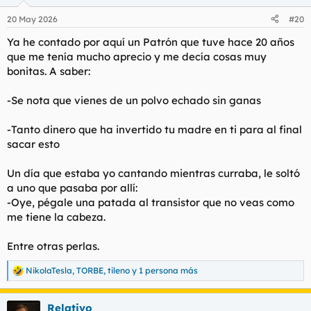
o
n
20 May 2026
#20
e
s
Ya he contado por aquí un Patrón que tuve hace 20 años
:
que me tenía mucho aprecio y me decía cosas muy
bonitas. A saber:
-Se nota que vienes de un polvo echado sin ganas
-Tanto dinero que ha invertido tu madre en ti para al final
sacar esto
Un día que estaba yo cantando mientras curraba, le soltó
a uno que pasaba por allí:
-Oye, pégale una patada al transistor que no veas como
me tiene la cabeza.
Entre otras perlas.
NikolaTesla
,
TORBE
,
tileno
y 1 persona más
R
e
a
Relativo
c