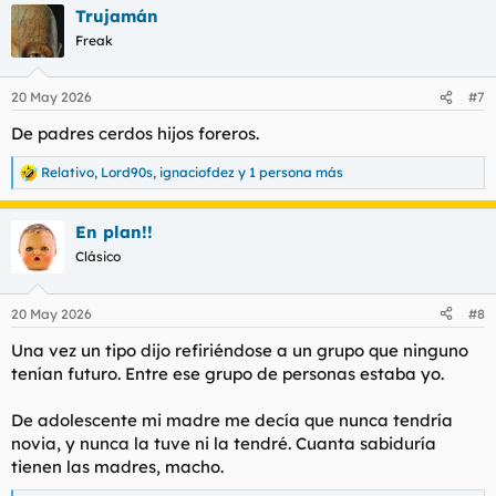
Trujamán
c
c
Freak
i
o
n
20 May 2026
#7
e
s
De padres cerdos hijos foreros.
:
Relativo
,
Lord90s
,
ignaciofdez
y 1 persona más
R
e
a
En plan!!
c
c
Clásico
i
o
n
20 May 2026
#8
e
s
Una vez un tipo dijo refiriéndose a un grupo que ninguno
:
tenían futuro. Entre ese grupo de personas estaba yo.
De adolescente mi madre me decía que nunca tendría
novia, y nunca la tuve ni la tendré. Cuanta sabiduría
tienen las madres, macho.