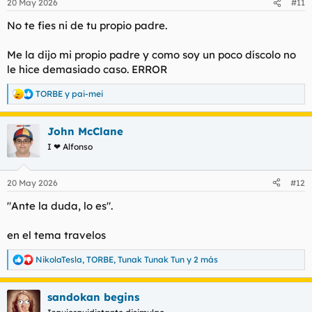
20 May 2026
#11
e
s
No te fies ni de tu propio padre.
:
Me la dijo mi propio padre y como soy un poco díscolo no
le hice demasiado caso. ERROR
TORBE
y
pai-mei
R
e
a
John McClane
c
c
I ❤ Alfonso
i
o
n
20 May 2026
#12
e
s
"Ante la duda, lo es".
:
en el tema travelos
NikolaTesla
,
TORBE
,
Tunak Tunak Tun
y 2 más
R
e
a
sandokan begins
c
c