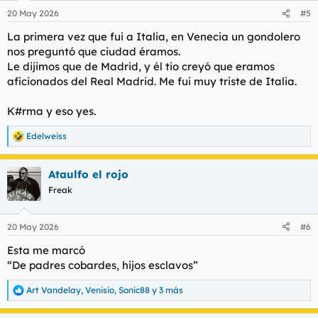
n
20 May 2026
#5
e
s
La primera vez que fui a Italia, en Venecia un gondolero
:
nos preguntó que ciudad éramos.
Le dijimos que de Madrid, y él tio creyó que eramos
aficionados del Real Madrid. Me fui muy triste de Italia.
K#rma y eso yes.
Edelweiss
R
e
a
Ataulfo el rojo
c
c
Freak
i
o
n
20 May 2026
#6
e
s
Esta me marcó
:
“De padres cobardes, hijos esclavos”
Art Vandelay
,
Venisio
,
Sonic88
y 3 más
R
e
a