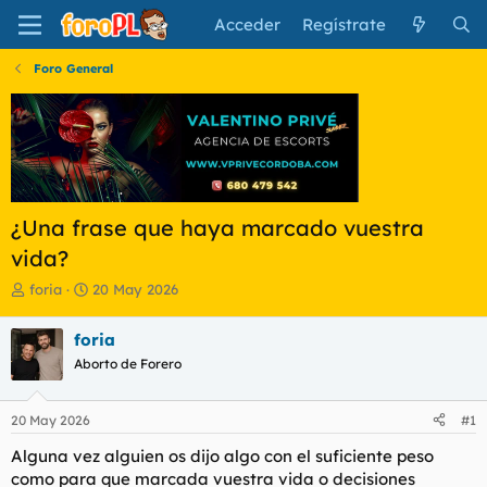
Acceder
Regístrate
Foro General
¿Una frase que haya marcado vuestra
vida?
I
F
foria
20 May 2026
n
e
i
c
foria
c
h
Aborto de Forero
i
a
a
d
d
e
20 May 2026
#1
o
i
r
n
Alguna vez alguien os dijo algo con el suficiente peso
d
i
como para que marcada vuestra vida o decisiones
e
c