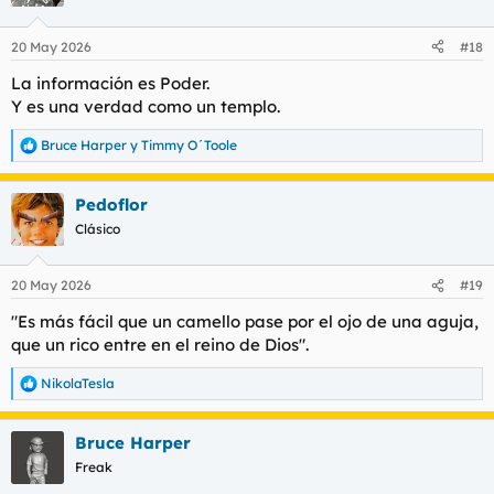
20 May 2026
#18
La información es Poder.
Y es una verdad como un templo.
Bruce Harper
y
Timmy O´Toole
R
e
a
Pedoflor
c
c
Clásico
i
o
n
20 May 2026
#19
e
s
"Es más fácil que un camello pase por el ojo de una aguja,
:
que un rico entre en el reino de Dios".
NikolaTesla
R
e
a
Bruce Harper
c
c
Freak
i