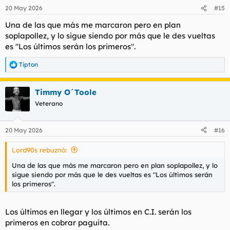
n
20 May 2026
#15
e
s
Una de las que más me marcaron pero en plan
:
soplapollez, y lo sigue siendo por más que le des vueltas
es "Los últimos serán los primeros".
Tipton
R
e
a
Timmy O´Toole
c
c
Veterano
i
o
n
20 May 2026
#16
e
s
Lord90s rebuznó:
:
Una de las que más me marcaron pero en plan soplapollez, y lo
sigue siendo por más que le des vueltas es "Los últimos serán
los primeros".
Los últimos en llegar y los últimos en C.I. serán los
primeros en cobrar paguita.