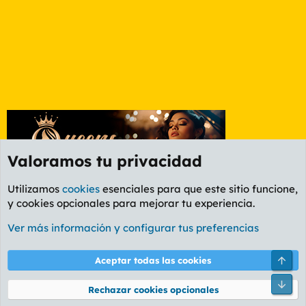
Valoramos tu privacidad
Utilizamos
cookies
esenciales para que este sitio funcione,
y cookies opcionales para mejorar tu experiencia.
Foro General
Ver más información y configurar tus preferencias
Cookies
PL OLDSTYLE AMARILLO
Cambiar fuente
Español (ES)
Arri
Aceptar todas las cookies
Contáctanos
Términos y reglas
Política de privacidad
Ayuda
R
Pie
S
Rechazar cookies opcionales
S
®
Community platform by XenForo
© 2010-2026 XenForo Ltd.