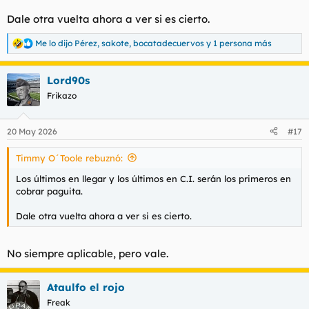
Dale otra vuelta ahora a ver si es cierto.
Me lo dijo Pérez
,
sakote
,
bocatadecuervos
y 1 persona más
R
e
a
Lord90s
c
c
Frikazo
i
o
n
20 May 2026
#17
e
s
Timmy O´Toole rebuznó:
:
Los últimos en llegar y los últimos en C.I. serán los primeros en
cobrar paguita.
Dale otra vuelta ahora a ver si es cierto.
No siempre aplicable, pero vale.
Ataulfo el rojo
Freak