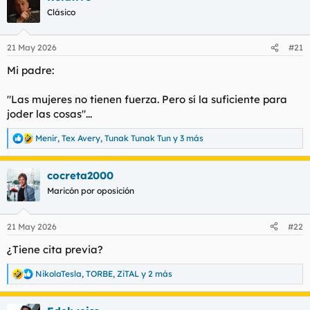
c
Clásico
i
o
n
21 May 2026
#21
e
s
Mi padre:
:
"Las mujeres no tienen fuerza. Pero sí la suficiente para
joder las cosas"...
Menir
,
Tex Avery
,
Tunak Tunak Tun
y 3 más
R
e
a
cocreta2000
c
c
Maricón por oposición
i
o
n
21 May 2026
#22
e
s
¿Tiene cita previa?
:
NikolaTesla
,
TORBE
,
ZiTAL
y 2 más
R
e
a