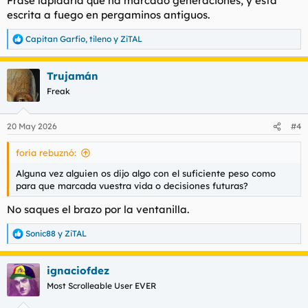
Frase lapidaria que ha marcado generaciones, y está
escrita a fuego en pergaminos antiguos.
Capitan Garfio
,
tileno
y
ZiTAL
R
e
a
Trujamán
c
c
Freak
i
o
n
20 May 2026
#4
e
s
foria rebuznó:
:
Alguna vez alguien os dijo algo con el suficiente peso como
para que marcada vuestra vida o decisiones futuras?
No saques el brazo por la ventanilla.
Sonic88
y
ZiTAL
R
e
a
ignaciofdez
c
c
Most Scrolleable User EVER
i
o