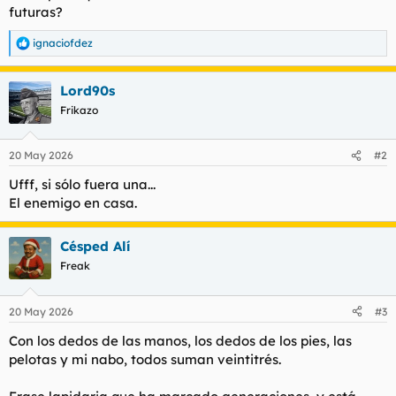
futuras?
l
i
t
o
ignaciofdez
e
R
m
e
a
a
Lord90s
c
c
Frikazo
i
o
n
20 May 2026
#2
e
s
Ufff, si sólo fuera una...
:
El enemigo en casa.
Césped Alí
Freak
20 May 2026
#3
Con los dedos de las manos, los dedos de los pies, las
pelotas y mi nabo, todos suman veintitrés.