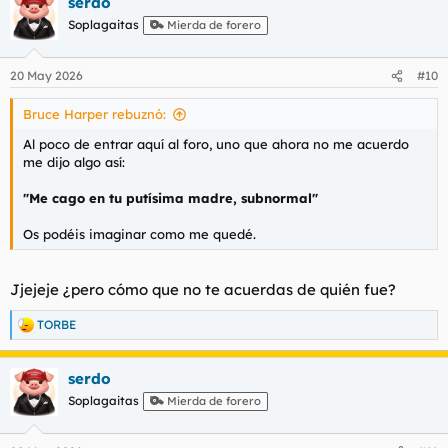
serdo
c
c
Soplagaitas
Mierda de forero
i
o
n
20 May 2026
#10
e
s
Bruce Harper rebuznó:
:
Al poco de entrar aquí al foro, uno que ahora no me acuerdo
me dijo algo así:
"Me cago en tu putísima madre, subnormal"
Os podéis imaginar como me quedé.
Jjejeje ¿pero cómo que no te acuerdas de quién fue?
TORBE
R
e
a
serdo
c
c
Soplagaitas
Mierda de forero
i
o
n