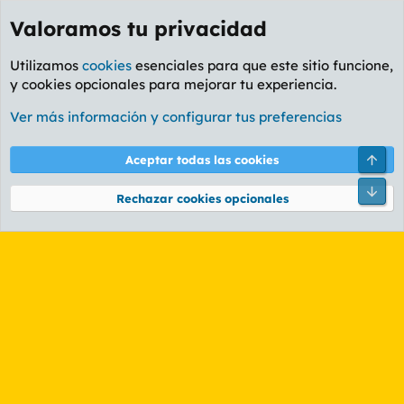
Valoramos tu privacidad
Utilizamos
cookies
esenciales para que este sitio funcione,
y cookies opcionales para mejorar tu experiencia.
Etiquetas
Ver más información y configurar tus preferencias
Cookies
PL OLDSTYLE AMARILLO
Cambiar fuente
Español (ES)
Arri
Aceptar todas las cookies
Contáctanos
Términos y reglas
Política de privacidad
Ayuda
R
Pie
S
Rechazar cookies opcionales
S
®
Community platform by XenForo
© 2010-2026 XenForo Ltd.