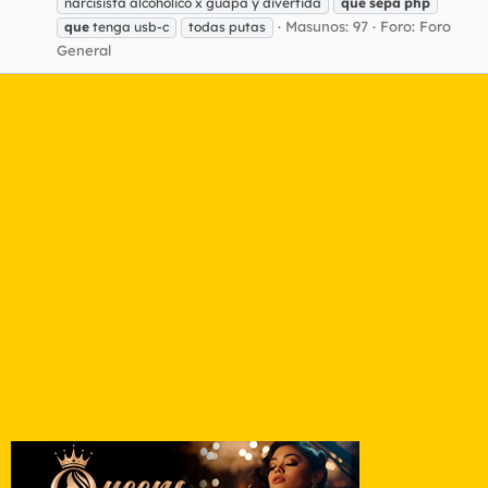
narcisista alcohólico x guapa y divertida
que
sepa
php
Masunos: 97
Foro:
Foro
que
tenga usb-c
todas putas
General