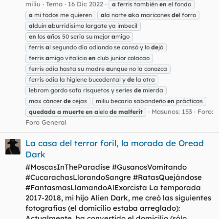
miliu
Tema
16 Dic 2022
a
ferris también
en
el fondo
a
mi todos me quieren
a
la norte
a
ka maricones
de
l forro
a
lduin
a
burridisimo largate ya imbecil
en
los
a
ños 50 sería su mejor
a
migo
ferris
a
l segundo día odiando se cansó y lo
de
jó
ferris
a
migo vitalicio
en
club junior colacao
ferris odia hasta su madre
a
unque no la conozca
ferris odia la higiene bucodental y
de
la otra
lebrom gordo sofa risquetos y series
de
mierda
max cáncer
de
cejas
miliu becario sabandeño
en
prácticas
Masunos: 153
Foro:
quedada
a
muerte
en
a
ielo
de
malferit
Foro General
La casa del terror foril, la morada de Oread
Dark
#MoscasInTheParadise #GusanosVomitando
#CucarachasLlorandoSangre #RatasQuejándose
#FantasmasLlamandoAlExorcista La temporada
2017-2018, mi hijo Alien Dark, me creó las siguientes
fotografías (el domicilio estaba arreglado):
Actualmente, ha convertido el domicilio (sólo