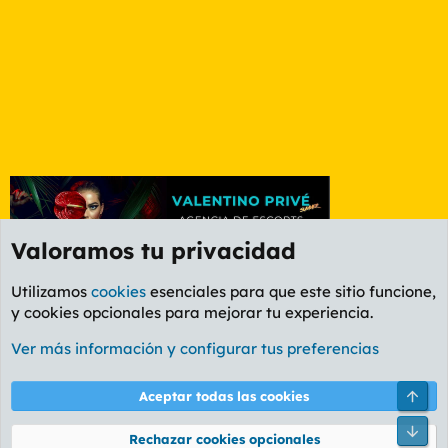
Valoramos tu privacidad
Utilizamos
cookies
esenciales para que este sitio funcione,
y cookies opcionales para mejorar tu experiencia.
Etiquetas
Ver más información y configurar tus preferencias
Cookies
PL OLDSTYLE AMARILLO
Cambiar fuente
Español (ES)
Arri
Aceptar todas las cookies
Contáctanos
Términos y reglas
Política de privacidad
Ayuda
R
Pie
S
Rechazar cookies opcionales