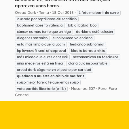
aparezco unas horas...
Oread Dark
Tema
18 Oct 2018
1.feto malparit
de
curro
2.usado por reptilianos
de
sacrificio
baphomet goes to valencia
bibidi babidi boo
cáncer es más tonto que un higo
darkiano está celosón
diogenes satanico
el hollywood valenciano
esta mas limpio que la ucam
hediondo subnormal
hp lovecraft seal of
a
pproval
klaatu barada nikto
más miedo que el resident evil
necronomicón
en
fascículos
niña medeiros está
en
línea
olor
a
culo insoportable
oread dark cágame
en
el pecho por caridad
quedada
a
muerte
en
a
ielo
de
malferit
spizo mejor forero te queremos spizo
Masunos: 507
Foro:
Foro
vota partido libertario (p-lib)
General