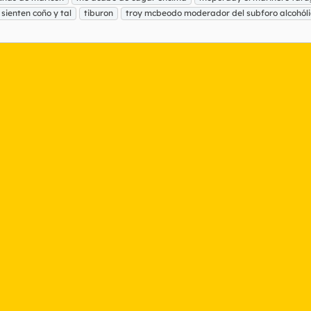
 sienten coño y tal
tiburon
troy mcbeodo moderador del subforo alcohóli