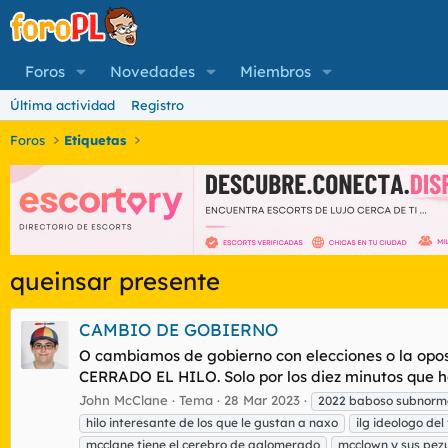
Foros
Novedades
Miembros
Última actividad
Registro
Foros
Etiquetas
queinsar presente
CAMBIO DE GOBIERNO
O cambiamos de gobierno con elecciones o la opo
CERRADO EL HILO. Solo por los diez minutos que he
John McClane
Tema
28 Mar 2023
2022 baboso subnorma
hilo interesante de los que le gustan a naxo
ilg ideologo del
mcclane tiene el cerebro de aglomerado
mcclown y sus pez