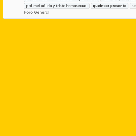
pai-mei pálido y triste homosexual
queinsar
presente
se
Foro General