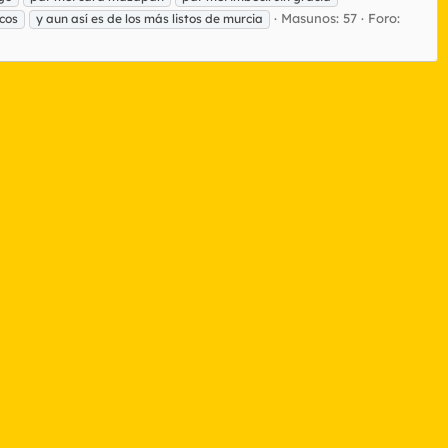
Masunos: 57
Foro:
cos
y aun así es de los más listos de murcia