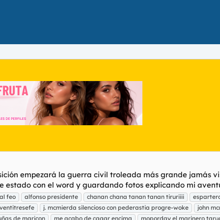
sición empezará la guerra civil troleada más grande jamás
 estado con el word y guardando fotos explicando mi aventura
l feo
alfonso presidente
chanan chana tanan tanan tiruriiii
espartero
 ventitresefe
j. mcmierda silencioso con pederastia progre-woke
john m
uñas de maricon
me acabo de cagar encima
moporday el marinero taru