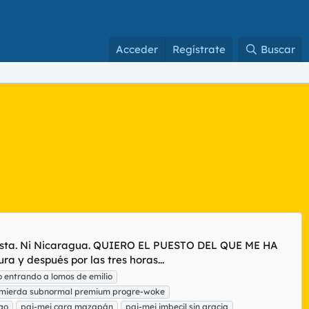
Acceder
Regístrate
Buscar
 vista. Ni Nicaragua. QUIERO EL PUESTO DEL QUE ME HA
 y después por las tres horas...
 entrando a lomos de emilio
cmierda subnormal premium progre-woke
go
pai-mei cara mazapán
pai-mei imbecil sin gracia