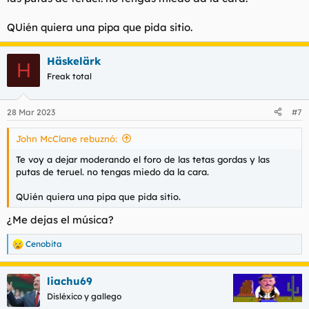
QUién quiera una pipa que pida sitio.
Häskelärk
H
Freak total
28 Mar 2023
#7
John McClane rebuznó:
Te voy a dejar moderando el foro de las tetas gordas y las
putas de teruel. no tengas miedo da la cara.
QUién quiera una pipa que pida sitio.
¿Me dejas el música?
Cenobita
R
e
a
liachu69
c
c
Disléxico y gallego
i