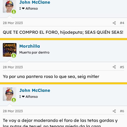
John McClane
c
c
I ❤ Alfonso
i
o
n
28 Mar 2023
#4
e
s
QUE TE COMPRO EL FORO, hijodeputa; SEAS QUiÉN SEAS!
:
Morzhilla
Muerto por dentro
28 Mar 2023
#5
Yo por una pantera rosa lo que sea, seig mitler
John McClane
I ❤ Alfonso
28 Mar 2023
#6
Te voy a dejar moderando el foro de las tetas gordas y
las putas de teruel. no tengas miedo da la cara.