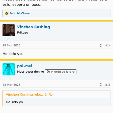
esto, espera un poco.
John McClane
R
e
a
Vinchen Cushing
c
c
Frikazo
i
o
n
28 Mar 2023
#14
e
s
He sido yo.
:
pai-mei
Muerto por dentro
Mierda de forero
28 Mar 2023
#15
Vinchen Cushing rebuznó:
He sido yo.