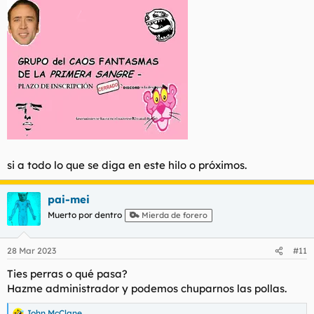
:
si a todo lo que se diga en este hilo o próximos.
pai-mei
Muerto por dentro
Mierda de forero
28 Mar 2023
#11
Ties perras o qué pasa?
Hazme administrador y podemos chuparnos las pollas.
John McClane