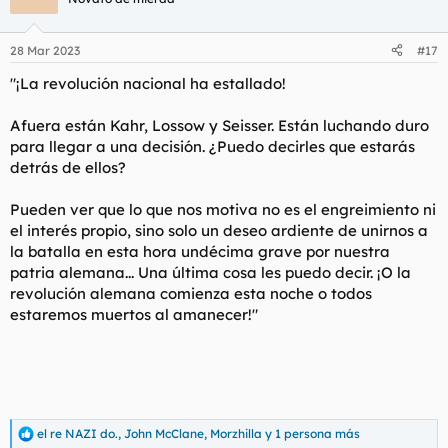
i
o
n
28 Mar 2023
#17
e
s
"¡La revolución nacional ha estallado!
:
Afuera están Kahr, Lossow y Seisser. Están luchando duro
para llegar a una decisión. ¿Puedo decirles que estarás
detrás de ellos?
Pueden ver que lo que nos motiva no es el engreimiento ni
el interés propio, sino solo un deseo ardiente de unirnos a
la batalla en esta hora undécima grave por nuestra
patria alemana... Una última cosa les puedo decir. ¡O la
revolución alemana comienza esta noche o todos
estaremos muertos al amanecer!"
el re NAZI do.
,
John McClane
,
Morzhilla
y 1 persona más
R