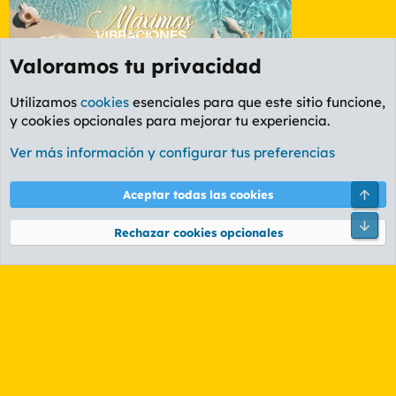
Valoramos tu privacidad
Utilizamos
cookies
esenciales para que este sitio funcione,
y cookies opcionales para mejorar tu experiencia.
Foro General
Ver más información y configurar tus preferencias
Cookies
PL OLDSTYLE AMARILLO
Cambiar fuente
Español (ES)
Arri
Aceptar todas las cookies
Contáctanos
Términos y reglas
Política de privacidad
Ayuda
R
Pie
S
Rechazar cookies opcionales
S
®
Community platform by XenForo
© 2010-2026 XenForo Ltd.