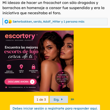
Mi ideaza de hacer un fracachat con sólo drogados y
borrachos en homenaje a cansar fue suspendida y era la
iniciativa que necesitaba el foro.
Sæterbakken
,
serdo
,
Adolf_Hitler
y 1 persona más
R
e
a
c
c
i
o
n
e
s
:
Último
1 de 3
Sig.
Debes iniciar sesión o registrarte para responder aquí.