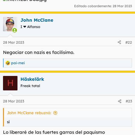
Editado cobardemente:
28 Mar 2023
John McClane
I ❤ Alfonso
28 Mar 2023
#22
Negociar con nazis es facilísimo.
pai-mei
R
e
a
Häskelärk
c
H
c
Freak total
i
o
n
28 Mar 2023
#23
e
s
John McClane rebuznó:
:
sí
Lo liberaré de las fuertes garras del paquismo