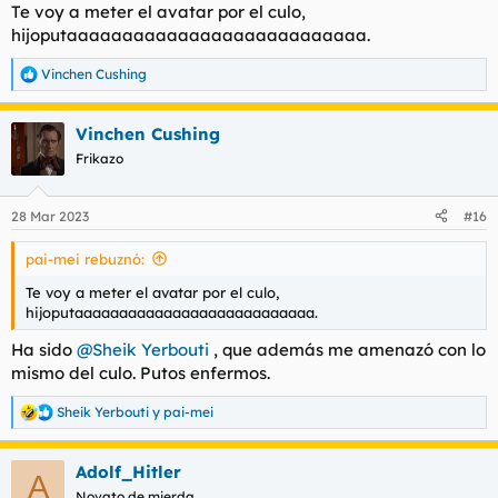
Te voy a meter el avatar por el culo,
hijoputaaaaaaaaaaaaaaaaaaaaaaaaaaa.
Vinchen Cushing
R
e
a
Vinchen Cushing
c
c
Frikazo
i
o
n
28 Mar 2023
#16
e
s
pai-mei rebuznó:
:
Te voy a meter el avatar por el culo,
hijoputaaaaaaaaaaaaaaaaaaaaaaaaaaa.
Ha sido
@Sheik Yerbouti
, que además me amenazó con lo
mismo del culo. Putos enfermos.
Sheik Yerbouti
y
pai-mei
R
e
a
Adolf_Hitler
c
A
c
Novato de mierda