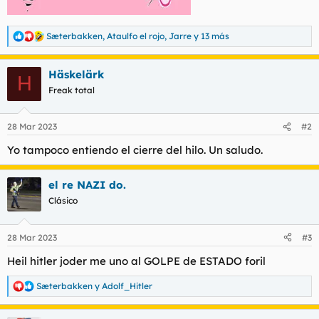
Sæterbakken
,
Ataulfo el rojo
,
Jarre
y 13 más
R
e
a
Häskelärk
c
H
c
Freak total
i
o
n
28 Mar 2023
#2
e
s
Yo tampoco entiendo el cierre del hilo. Un saludo.
:
el re NAZI do.
Clásico
28 Mar 2023
#3
Heil hitler joder me uno al GOLPE de ESTADO foril
Sæterbakken
y
Adolf_Hitler
R
e
a