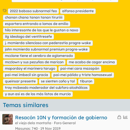
E
2022 baboso subnormal feo
alfonso presidente
t
chanan chana tanan tanan tiruriiii
i
espartero entrando a lomos de emilio
q
hilo interesante de los que le gustan a naxo
u
ilg ideologo del ventitresefe
e
t
j. mcmierda silencioso con pederastia progre-woke
a
john mcmierda subnormal premium progre-woke
s
mcclane tiene el cerebro de aglomerado
mcclown y sus pezuñas de maricon
me acabo de cagar encima
moporday el marinero tarugo
pai-mei cara mazapán
pai-mei imbecil sin gracia
pai-mei pálido y triste homosexual
queinsar presente
se sienten coño y tal
tiburon
troy mcbeodo moderador del subforo alcohólicos
y aun así es de los más listos de murcia
Temas similares
C
E
Resacón 10N y formación de gobierno
e
n
el viejo dela montaña
Foro General
Masunos
740
19 Nov 2019
r
c