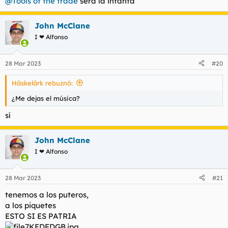
@Tools of the trade
será la infanta
:
John McClane
I ❤ Alfonso
28 Mar 2023
#20
Häskelärk rebuznó:
¿Me dejas el música?
sí
John McClane
I ❤ Alfonso
28 Mar 2023
#21
tenemos a los puteros,
a los piquetes
ESTO SI ES PATRIA