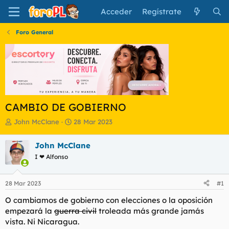
Acceder
Regístrate
Foro General
CAMBIO DE GOBIERNO
I
F
John McClane
28 Mar 2023
n
e
i
c
John McClane
c
h
I ❤ Alfonso
i
a
a
d
d
e
28 Mar 2023
#1
o
i
r
n
O cambiamos de gobierno con elecciones o la oposición
d
i
empezará la
guerra civil
troleada más grande jamás
e
c
vista. Ni Nicaragua.
l
i