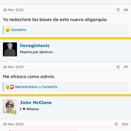
o
n
28 Mar 2023
#8
e
s
Yo redactaré las bases de esta nueva oligarquía.
:
Cenobita
R
e
a
ilovegintonic
c
c
Muerto por dentro+
i
o
n
28 Mar 2023
#9
e
s
Me ofrezco como admin.
:
Sæterbakken
y
Cenobita
R
e
a
John McClane
c
c
I ❤ Alfonso
i
o
n
28 Mar 2023
#10
e
s