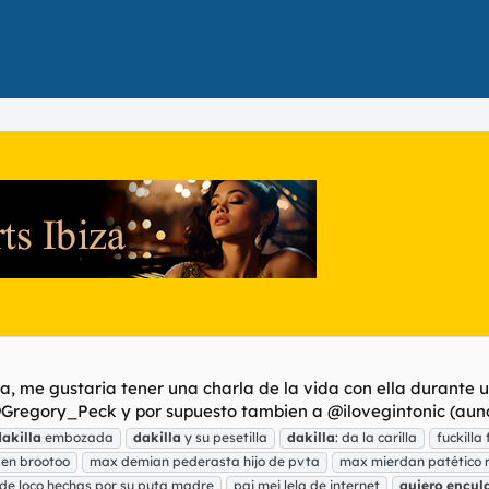
ta, me gustaria tener una charla de la vida con ella durante u
Gregory_Peck y por supuesto tambien a @ilovegintonic (aunq
dakilla
embozada
dakilla
y su pesetilla
dakilla
: da la carilla
fuckilla
en brootoo
max demian pederasta hijo de pvta
max mierdan patético r
de loco hechas por su puta madre
pai mei lela de internet
quiero
encul