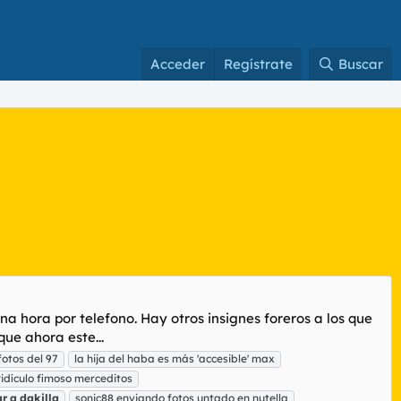
Acceder
Regístrate
Buscar
na hora por telefono. Hay otros insignes foreros a los que
ue ahora este...
 fotos del 97
la hija del haba es más 'accesible' max
idículo fimoso merceditos
ar
a
dakilla
sonic88 enviando fotos untado en nutella