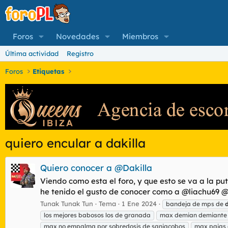
Foros
Novedades
Miembros
Última actividad
Registro
Foros
Etiquetas
quiero encular a dakilla
Quiero conocer a @Dakilla
Viendo como esta el foro, y que esto se va a la pu
he tenido el gusto de conocer como a @liachu69 @
Tunak Tunak Tun
Tema
1 Ene 2024
bandeja de mps de
los mejores babosos los de granada
max demian demiante 
max no empalma por sobredosis de sanjacobos
max pajas 