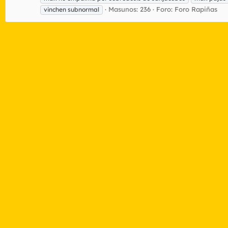
Masunos: 236
Foro:
Foro Rapiñas
vinchen subnormal