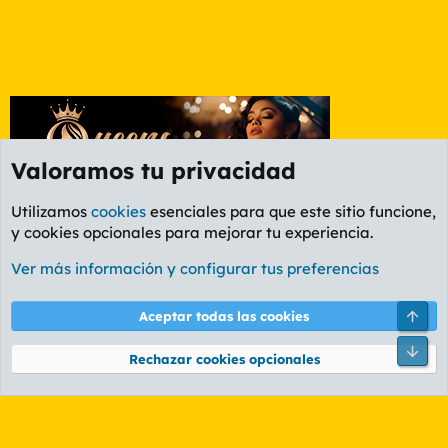
Valoramos tu privacidad
Utilizamos
cookies
esenciales para que este sitio funcione,
y cookies opcionales para mejorar tu experiencia.
Etiquetas
Ver más información y configurar tus preferencias
Cookies
PL OLDSTYLE AMARILLO
Cambiar fuente
Español (ES)
Arri
Aceptar todas las cookies
Contáctanos
Términos y reglas
Política de privacidad
Ayuda
R
Pie
S
Rechazar cookies opcionales
S
®
Community platform by XenForo
© 2010-2026 XenForo Ltd.