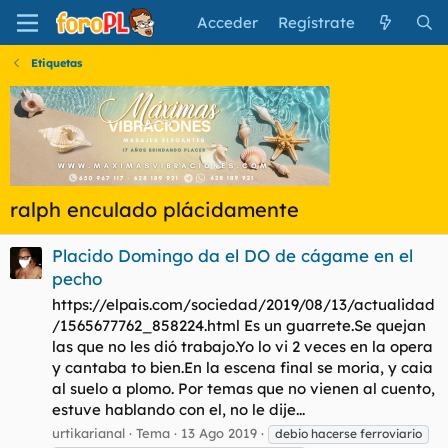
Acceder
Regístrate
Etiquetas
ralph enculado plácidamente
Placido Domingo da el DO de cágame en el
pecho
https://elpais.com/sociedad/2019/08/13/actualidad
/1565677762_858224.html Es un guarrete.Se quejan
las que no les dió trabajo.Yo lo vi 2 veces en la opera
y cantaba to bien.En la escena final se moria, y caia
al suelo a plomo. Por temas que no vienen al cuento,
estuve hablando con el, no le dije...
urtikarianal
Tema
13 Ago 2019
debio hacerse ferroviario