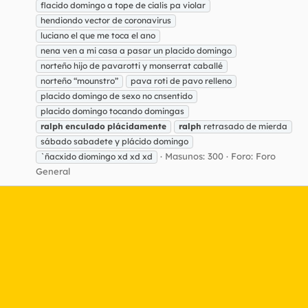
flacido domingo a tope de cialis pa violar
hendiondo vector de coronavirus
luciano el que me toca el ano
nena ven a mi casa a pasar un placido domingo
norteño hijo de pavarotti y monserrat caballé
norteño “mounstro”
pava roti de pavo relleno
placido domingo de sexo no cnsentido
placido domingo tocando domingas
ralph
enculado
plácidamente
ralph
retrasado de mierda
sábado sabadete y plácido domingo
Masunos: 300
Foro:
Foro
`ñacxido diomingo xd xd xd
General