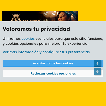
Valoramos tu privacidad
Utilizamos
cookies
esenciales para que este sitio funcione,
y cookies opcionales para mejorar tu experiencia.
Etiquetas
Ver más información y configurar tus preferencias
Cookies
PL OLDSTYLE AMARILLO
Cambiar fuente
Español (ES)
Arri
Aceptar todas las cookies
Contáctanos
Términos y reglas
Política de privacidad
Ayuda
R
Pie
S
Rechazar cookies opcionales
S
®
Community platform by XenForo
© 2010-2026 XenForo Ltd.