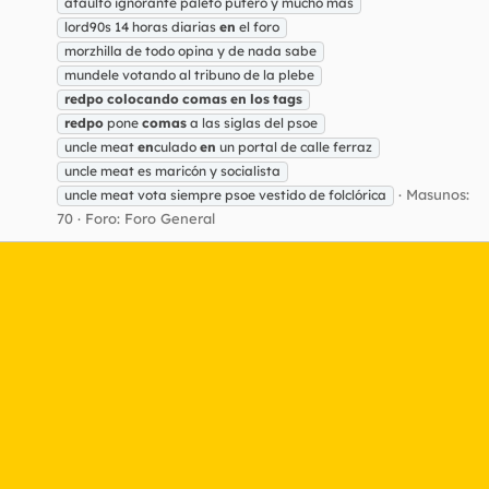
ataulfo ignorante paleto putero y mucho más
lord90s 14 horas diarias
en
el foro
morzhilla de todo opina y de nada sabe
mundele votando al tribuno de la plebe
redpo
colocando
comas
en
los
tags
redpo
pone
comas
a las siglas del psoe
uncle meat
en
culado
en
un portal de calle ferraz
uncle meat es maricón y socialista
Masunos:
uncle meat vota siempre psoe vestido de folclórica
70
Foro:
Foro General