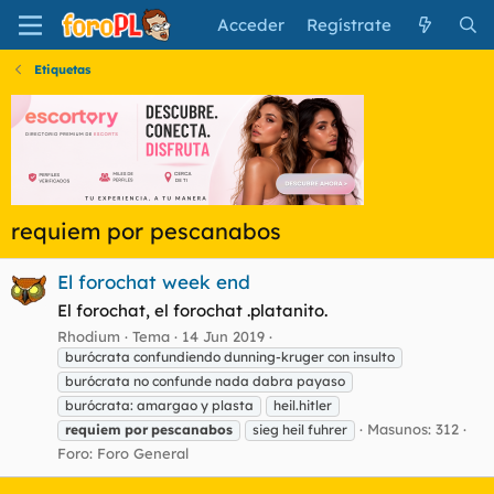
Acceder
Regístrate
Etiquetas
requiem por pescanabos
El forochat week end
El forochat, el forochat .platanito.
Rhodium
Tema
14 Jun 2019
burócrata confundiendo dunning-kruger con insulto
burócrata no confunde nada dabra payaso
burócrata: amargao y plasta
heil.hitler
Masunos: 312
requiem
por
pescanabos
sieg heil fuhrer
Foro:
Foro General