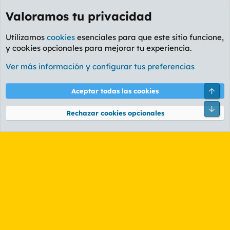
Valoramos tu privacidad
Utilizamos
cookies
esenciales para que este sitio funcione,
y cookies opcionales para mejorar tu experiencia.
Etiquetas
Ver más información y configurar tus preferencias
Cookies
PL OLDSTYLE AMARILLO
Cambiar fuente
Español (ES)
Arri
Aceptar todas las cookies
Contáctanos
Términos y reglas
Política de privacidad
Ayuda
R
Pie
S
Rechazar cookies opcionales
S
®
Community platform by XenForo
© 2010-2026 XenForo Ltd.