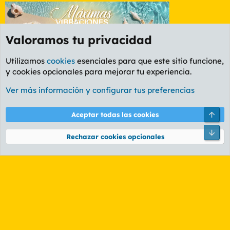
Valoramos tu privacidad
Utilizamos
cookies
esenciales para que este sitio funcione,
y cookies opcionales para mejorar tu experiencia.
Etiquetas
Ver más información y configurar tus preferencias
Cookies
PL OLDSTYLE AMARILLO
Cambiar fuente
Español (ES)
Arri
Aceptar todas las cookies
Contáctanos
Términos y reglas
Política de privacidad
Ayuda
R
Pie
S
Rechazar cookies opcionales
S
®
Community platform by XenForo
© 2010-2026 XenForo Ltd.