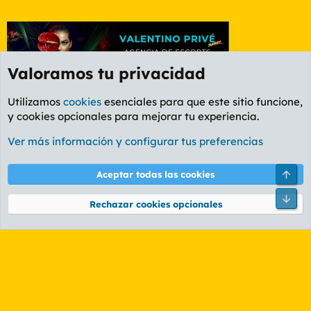
Valoramos tu privacidad
Utilizamos
cookies
esenciales para que este sitio funcione,
y cookies opcionales para mejorar tu experiencia.
Etiquetas
Ver más información y configurar tus preferencias
Cookies
PL OLDSTYLE AMARILLO
Cambiar fuente
Español (ES)
Arri
Aceptar todas las cookies
Contáctanos
Términos y reglas
Política de privacidad
Ayuda
R
Pie
S
Rechazar cookies opcionales
S
®
Community platform by XenForo
© 2010-2026 XenForo Ltd.