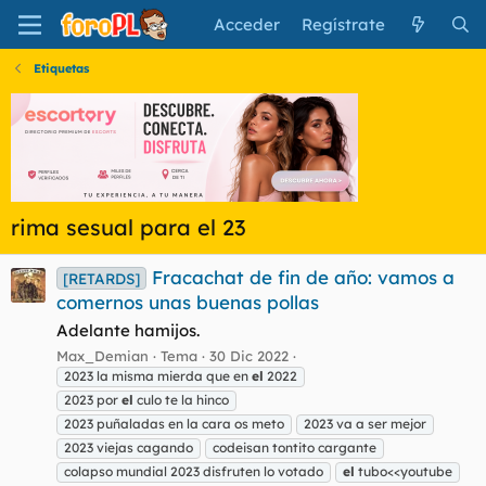
Acceder
Regístrate
Etiquetas
rima sesual para el 23
Fracachat de fin de año: vamos a
[RETARDS]
comernos unas buenas pollas
Adelante hamijos.
Max_Demian
Tema
30 Dic 2022
2023 la misma mierda que en
el
2022
2023 por
el
culo te la hinco
2023 puñaladas en la cara os meto
2023 va a ser mejor
2023 viejas cagando
codeisan tontito cargante
colapso mundial 2023 disfruten lo votado
el
tubo<<youtube