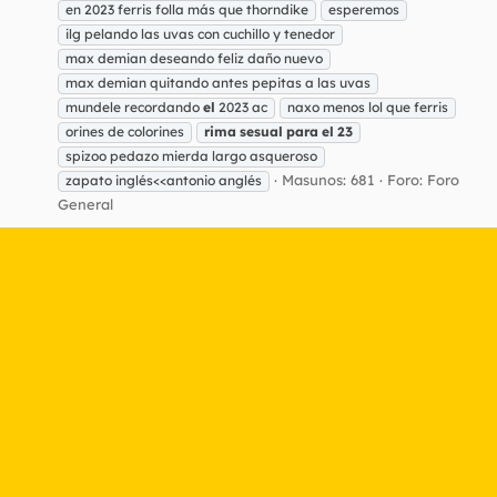
en 2023 ferris folla más que thorndike
esperemos
ilg pelando las uvas con cuchillo y tenedor
max demian deseando feliz daño nuevo
max demian quitando antes pepitas a las uvas
mundele recordando
el
2023 ac
naxo menos lol que ferris
orines de colorines
rima
sesual
para
el
23
spizoo pedazo mierda largo asqueroso
Masunos: 681
Foro:
Foro
zapato inglés<<antonio anglés
General