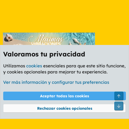
Valoramos tu privacidad
Utilizamos
cookies
esenciales para que este sitio funcione,
y cookies opcionales para mejorar tu experiencia.
Etiquetas
Ver más información y configurar tus preferencias
Cookies
PL OLDSTYLE AMARILLO
Cambiar fuente
Español (ES)
Arri
Aceptar todas las cookies
Contáctanos
Términos y reglas
Política de privacidad
Ayuda
R
Pie
S
Rechazar cookies opcionales
S
®
Community platform by XenForo
© 2010-2026 XenForo Ltd.