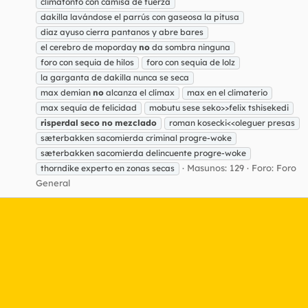
climatonto con camisa de fuerza
dakilla lavándose el parrús con gaseosa la pitusa
diaz ayuso cierra pantanos y abre bares
el cerebro de moporday
no
da sombra ninguna
foro con sequia de hilos
foro con sequia de lolz
la garganta de dakilla nunca se seca
max demian
no
alcanza el clímax
max en el climaterio
max sequía de felicidad
mobutu sese seko>>felix tshisekedi
risperdal
seco
no
mezclado
roman kosecki<<oleguer presas
sæterbakken sacomierda criminal progre-woke
sæterbakken sacomierda delincuente progre-woke
Masunos: 129
Foro:
Foro
thorndike experto en zonas secas
General