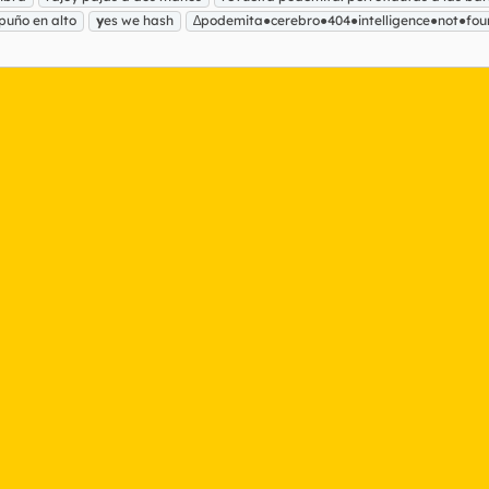
puño en alto
y
es we hash
∆podemita●cerebro●404●intelligence●not●fo