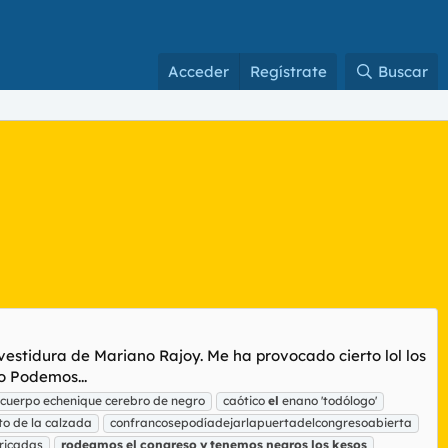
Acceder
Regístrate
Buscar
vestidura de Mariano Rajoy. Me ha provocado cierto lol los
o Podemos...
 cuerpo echenique cerebro de negro
caótico
el
enano 'todólogo'
to de la calzada
confrancosepodíadejarlapuertadelcongresoabierta
rricadas
rodeamos
el
congreso
y
tenemos
negros
los
kesos