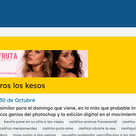
os los kesos
30 de Octubre
similar para el domingo que viene, en la más que probable in
os genios del photochop y la edición digital en el movimient
benito pone en su sitio a las viejas
caóitico animus fracasandi
caotico
caótico menjamerdes
caótico puto amo
caótico sácate la eso
caotiqui
mbra
rajoy pajas a dos manos
revuelta podemita: perroflautas a las ba