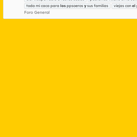
toda mi caca para
los
ppsoeros
y
sus familias
viejas con
el
Foro General