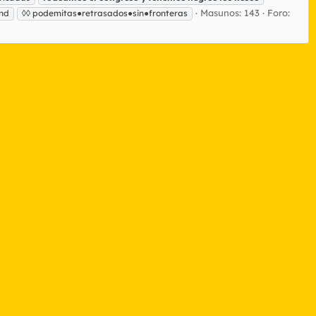
Masunos: 143
Foro:
und
◊◊ podemitas●retrasados●sin●fronteras