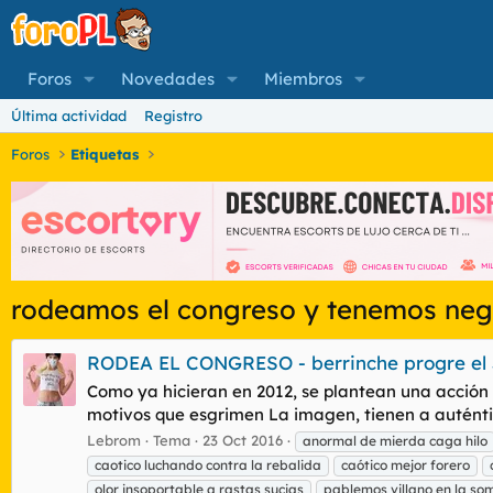
Foros
Novedades
Miembros
Última actividad
Registro
Foros
Etiquetas
rodeamos el congreso y tenemos negr
RODEA EL CONGRESO - berrinche progre el 
Como ya hicieran en 2012, se plantean una acción 
motivos que esgrimen La imagen, tienen a auténtic
Lebrom
Tema
23 Oct 2016
anormal de mierda caga hilo
caotico luchando contra la rebalida
caótico mejor forero
olor insoportable a rastas sucias
pablemos villano en la so