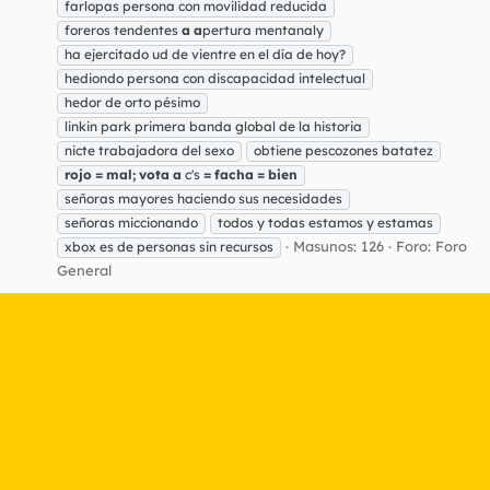
farlopas persona con movilidad reducida
foreros tendentes
a
a
pertura mentanaly
ha ejercitado ud de vientre en el día de hoy?
hediondo persona con discapacidad intelectual
hedor de orto pésimo
linkin park primera banda global de la historia
nicte trabajadora del sexo
obtiene pescozones batatez
rojo
=
mal;
vota
a
c's
=
facha
=
bien
señoras mayores haciendo sus necesidades
señoras miccionando
todos y todas estamos y estamas
Masunos: 126
Foro:
Foro
xbox es de personas sin recursos
General