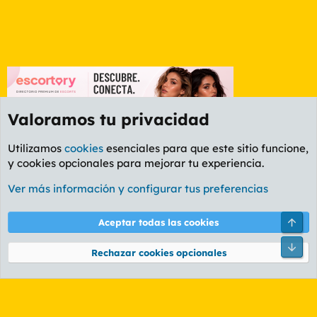
Valoramos tu privacidad
Utilizamos
cookies
esenciales para que este sitio funcione,
y cookies opcionales para mejorar tu experiencia.
Etiquetas
Ver más información y configurar tus preferencias
Cookies
PL OLDSTYLE AMARILLO
Cambiar fuente
Español (ES)
Arri
Aceptar todas las cookies
Contáctanos
Términos y reglas
Política de privacidad
Ayuda
R
Pie
S
Rechazar cookies opcionales
S
®
Community platform by XenForo
© 2010-2026 XenForo Ltd.