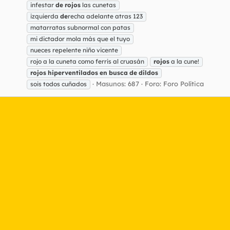
infestar
de
rojos
las cunetas
izquierda
de
recha adelante atras 123
matarratas subnormal con patas
mi dictador mola más que el tuyo
nueces repelente niño vicente
rojo a la cuneta como ferris al cruasán
rojos
a la cune!
rojos
hiperventilados
en
busca
de
dildos
Masunos: 687
Foro:
Foro Política
sois todos cuñados