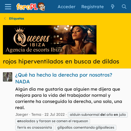
Acceder
Regístrate
Etiquetas
rojos hiperventilados en busca de dildos
¿Qué ha hecho la derecha por nosotros?
NADA
Algún día me gustaría que alguien me dijera que
mejora para la vida del trabajador normal y
corriente ha conseguido la derecha, una sola, una
real.
Jaeger
Tema
22 Jul 2022
alduin subnormal
de
l año
en
julio
en
saladas y faraon se comen el requeson
ferris es croasanista
gilipollas comentando gilipolleces