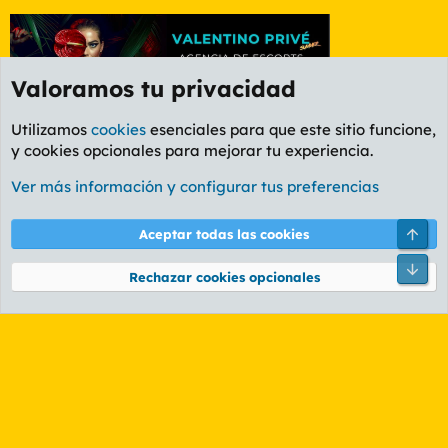
Valoramos tu privacidad
Utilizamos
cookies
esenciales para que este sitio funcione,
y cookies opcionales para mejorar tu experiencia.
Etiquetas
Ver más información y configurar tus preferencias
Cookies
PL OLDSTYLE AMARILLO
Cambiar fuente
Español (ES)
Arri
Aceptar todas las cookies
Contáctanos
Términos y reglas
Política de privacidad
Ayuda
R
Pie
S
Rechazar cookies opcionales
S
®
Community platform by XenForo
© 2010-2026 XenForo Ltd.