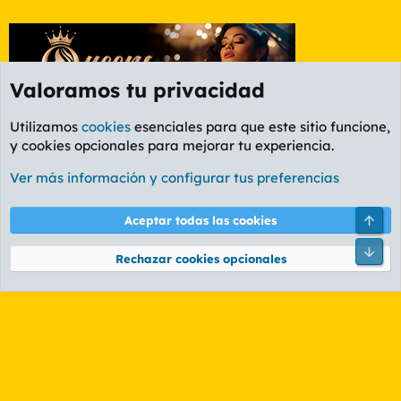
Valoramos tu privacidad
Utilizamos
cookies
esenciales para que este sitio funcione,
y cookies opcionales para mejorar tu experiencia.
Etiquetas
Ver más información y configurar tus preferencias
Cookies
PL OLDSTYLE AMARILLO
Cambiar fuente
Español (ES)
Arri
Aceptar todas las cookies
Contáctanos
Términos y reglas
Política de privacidad
Ayuda
R
Pie
S
Rechazar cookies opcionales
S
®
Community platform by XenForo
© 2010-2026 XenForo Ltd.