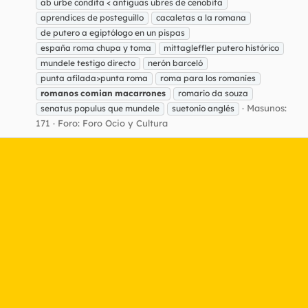
ab urbe condita < antiguas ubres de cenobita
aprendices de posteguillo
cacaletas a la romana
de putero a egiptólogo en un pispas
españa roma chupa y toma
mittagleffler putero histórico
mundele testigo directo
nerón barceló
punta afilada>punta roma
roma para los romaníes
romanos
comian
macarrones
romario da souza
Masunos:
senatus populus que mundele
suetonio anglés
171
Foro:
Foro Ocio y Cultura