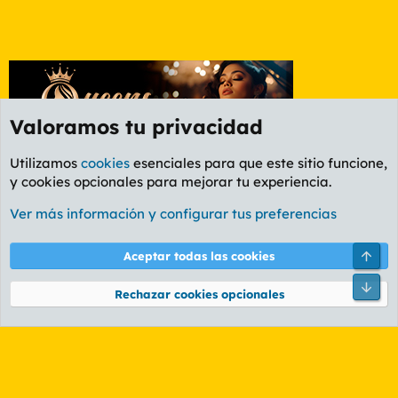
Valoramos tu privacidad
Utilizamos
cookies
esenciales para que este sitio funcione,
y cookies opcionales para mejorar tu experiencia.
Etiquetas
Ver más información y configurar tus preferencias
Cookies
PL OLDSTYLE AMARILLO
Cambiar fuente
Español (ES)
Arri
Aceptar todas las cookies
Contáctanos
Términos y reglas
Política de privacidad
Ayuda
R
Pie
S
Rechazar cookies opcionales
S
®
Community platform by XenForo
© 2010-2026 XenForo Ltd.