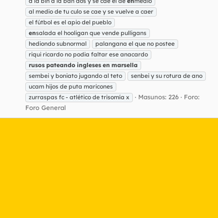
a la bin a la ban dos y se cae el de
en
medio
al medio de tu culo se cae y se vuelve a caer
el fútbol es el apio del pueblo
en
salada el hooligan que vende pulligans
hediondo subnormal
palangana el que no postee
riqui ricardo no podia faltar ese anacardo
rusos
pateando
ingleses
en
marsella
sembei y boniato jugando al teto
senbei y su rotura de ano
ucam hijos de puta maricones
Masunos: 226
Foro:
zurraspas fc - atlético de trisomía x
Foro General