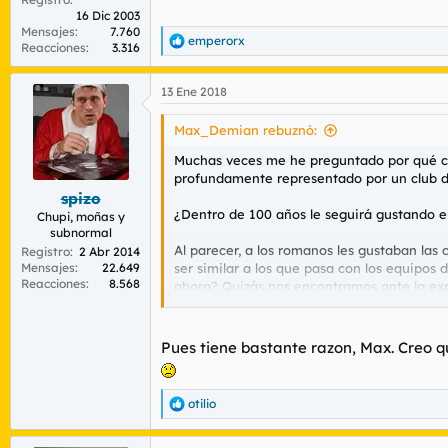
16 Dic 2003
Mensajes
7.760
emperorx
R
Reacciones
3.316
e
a
13 Ene 2018
c
c
i
Max_Demian rebuznó:
o
n
Muchas veces me he preguntado por qué coj
e
profundamente representado por un club d
s
spizo
:
¿Dentro de 100 años le seguirá gustando e
Chupi, moñas y
subnormal
Al parecer, a los romanos les gustaban las 
Registro
2 Abr 2014
Mensajes
22.649
ser similar a los que pasa con los equipos 
Reacciones
8.568
ahora? Quizás nos encontramos ante la exp
Lo que más me exprime las naranjas es qu
entienden verdaderamente de fútbol. A tal
Pues tiene bastante razon, Max. Creo q
En fin, que es una de las cosas que nunca 
que se proyectan y se subliman...
otilio
R
e
Estúpidos terrícolas.
a