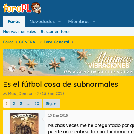
Foros
Novedades
Miembros
Nuevos mensajes
Buscar en foros
Foros
GENERAL
Foro General
Es el fútbol cosa de subnormales
I
F
Max_Demian
13 Ene 2018
n
e
1
2
3
…
10
Sig.
i
c
c
h
i
a
13 Ene 2018
a
d
Muchas veces me he preguntado por qué 
d
e
o
i
puede uno sentirse tan profundamente 