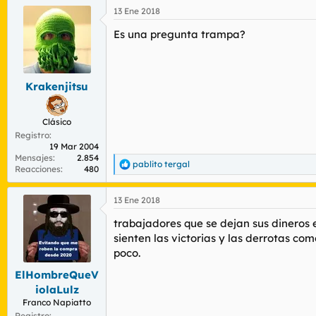
a
13 Ene 2018
c
c
Es una pregunta trampa?
i
o
n
e
s
Krakenjitsu
:
Clásico
Registro
19 Mar 2004
Mensajes
2.854
pablito tergal
R
Reacciones
480
e
a
13 Ene 2018
c
c
trabajadores que se dejan sus dineros 
i
o
sienten las victorias y las derrotas c
n
poco.
e
s
ElHombreQueV
:
iolaLulz
Franco Napiatto
Registro