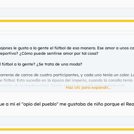
ones le gusta a la gente el fútbol de esa manera. Ese amor a unos col
eportivo? ¿Cómo puede sentirse amor por tal cosa?
l fútbol a la gente? ¿Se trata de una moda?
carreras de carros de cuatro participantes, y cada uno tenía un color.
de fútbol. Esto sucedía en la época del imperio, cuando la canalla ten
resión de la mediocridad. Gente simple que está mal entretenida.
Haz clic para expandir...
e hay individuos que usan términos despectivos como "comepipas" dedi
 punto llega su desmesura y contumacia.
ue a mí el "opio del pueblo" me gustaba de niño porque el Rea
entenderé, porque no son racionales. Tendríamos que echar mano de teo