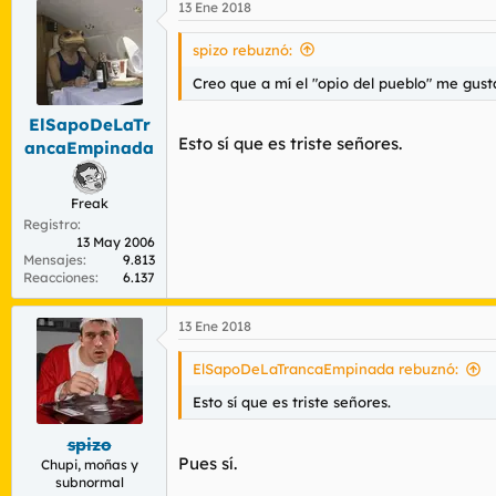
13 Ene 2018
c
c
i
spizo rebuznó:
o
n
Creo que a mí el "opio del pueblo" me gust
e
s
ElSapoDeLaTr
:
Esto sí que es triste señores.
ancaEmpinada
Freak
Registro
13 May 2006
Mensajes
9.813
Reacciones
6.137
13 Ene 2018
ElSapoDeLaTrancaEmpinada rebuznó:
Esto sí que es triste señores.
spizo
Pues sí.
Chupi, moñas y
subnormal