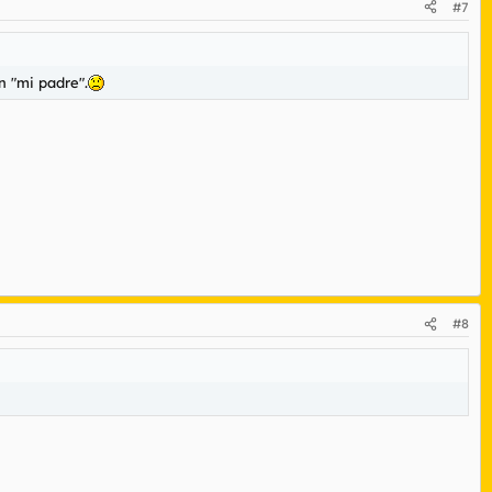
#7
n "mi padre".
#8