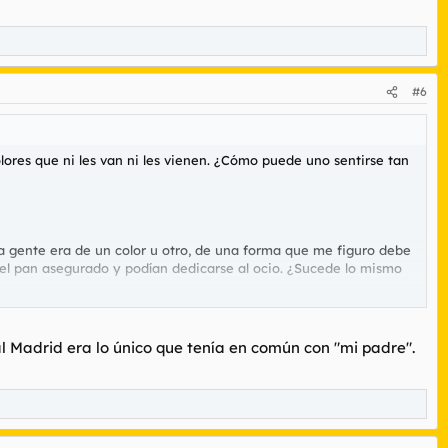
#6
ores que ni les van ni les vienen. ¿Cómo puede uno sentirse tan
 La gente era de un color u otro, de una forma que me figuro debe
ía el pan asegurado y podían dedicarse al ocio. ¿Sucede lo mismo
cados a un sector de la afición que consideran que no
l Madrid era lo único que tenía en común con "mi padre".
rías psicológicas en las que entran en juego fuerzas pulsionales