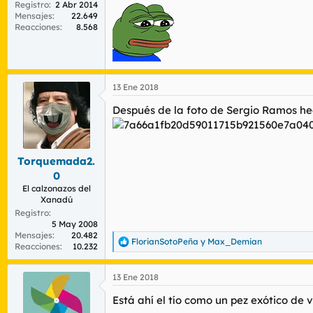
Registro
2 Abr 2014
Mensajes
22.649
Reacciones
8.568
13 Ene 2018
Después de la foto de Sergio Ramos hech
Torquemada2.
0
El calzonazos del
Xanadú
Registro
5 May 2008
Mensajes
20.482
FlorianSotoPeña
y
Max_Demian
R
Reacciones
10.232
e
a
13 Ene 2018
c
c
Está ahí el tío como un pez exótico de 
i