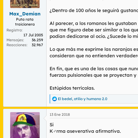
r
n
d
i
¿Dentro de 100 años le seguirá gustand
Max_Demian
e
c
l
i
Puta rata
Al parecer, a los romanos les gustaban 
traicionera
t
o
que me figuro debe ser similar a los qu
e
Registro
17 Jul 2005
m
podían dedicarse al ocio. ¿Sucede lo 
Mensajes
36.259
a
Reacciones
32.967
Lo que más me exprime las naranjas es
consideran que no entienden verdadera
En fin, que es una de las cosas que nu
fuerzas pulsionales que se proyectan y 
Estúpidos terrícolas.
El bedel
,
otilio
y
humano 2.0
R
e
a
13 Ene 2018
c
c
Si
i
o
K♂rma aseverativa afirmativa.
n