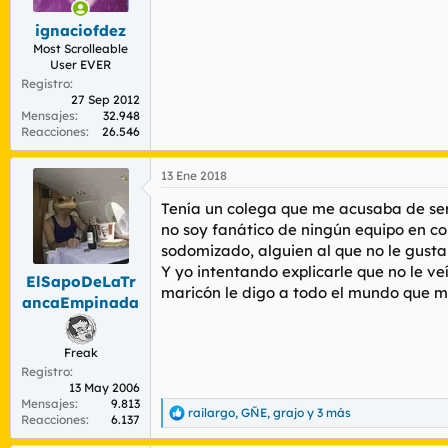
e
s
ignaciofdez
:
Most Scrolleable
User EVER
Registro
27 Sep 2012
Mensajes
32.948
Reacciones
26.546
13 Ene 2018
Tenía un colega que me acusaba de ser
no soy fanático de ningún equipo en con
sodomizado, alguien al que no le gusta e
Y yo intentando explicarle que no le veí
ElSapoDeLaTr
maricón le digo a todo el mundo que me 
ancaEmpinada
Freak
Registro
13 May 2006
Mensajes
9.813
railargo
,
GÑE
,
grajo
y 3 más
R
Reacciones
6.137
e