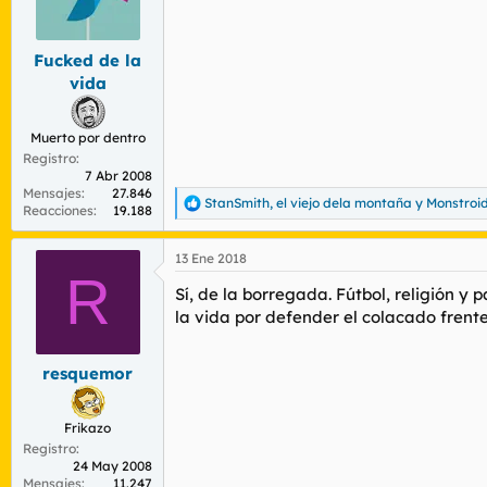
o
n
e
s
Fucked de la
:
vida
Muerto por dentro
Registro
7 Abr 2008
Mensajes
27.846
StanSmith
,
el viejo dela montaña
y
Monstroi
R
Reacciones
19.188
e
a
13 Ene 2018
c
R
c
Sí, de la borregada. Fútbol, religión y
i
o
la vida por defender el colacado frente
n
e
s
resquemor
:
Frikazo
Registro
24 May 2008
Mensajes
11.247