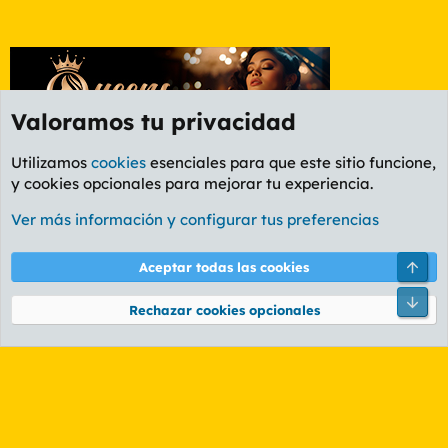
Valoramos tu privacidad
Utilizamos
cookies
esenciales para que este sitio funcione,
y cookies opcionales para mejorar tu experiencia.
Etiquetas
Ver más información y configurar tus preferencias
Cookies
PL OLDSTYLE AMARILLO
Cambiar fuente
Español (ES)
Arri
Aceptar todas las cookies
Contáctanos
Términos y reglas
Política de privacidad
Ayuda
R
Pie
S
Rechazar cookies opcionales
S
®
Community platform by XenForo
© 2010-2026 XenForo Ltd.