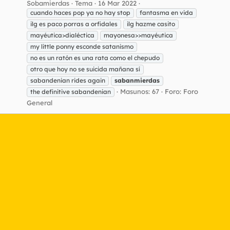
Sobamierdas
Tema
16 Mar 2022
cuando haces pop ya no hay stop
fantasma en vida
ilg es paco porras a orfidales
ilg hazme casito
mayéutica>dialéctica
mayonesa>>mayéutica
my little ponny esconde satanismo
no es un ratón es una rata como el chepudo
otro que hoy no se suicida mañana sí
sabandenian rides again
sabanmierdas
Masunos: 67
Foro:
Foro
the definitive sabandenian
General