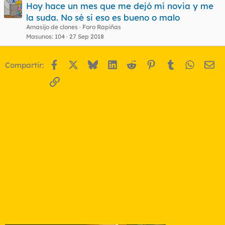
Hoy hace un mes que me dejó mi novia y me
la suda. No sé si eso es bueno o malo
Amasijo de clones
Foro Rapiñas
Masunos
104
27 Sep 2018
Facebook
X
Bluesky
LinkedIn
Reddit
Pinterest
Tumblr
WhatsA
Em
Compartir:
Enlace