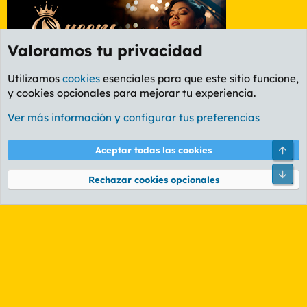
Valoramos tu privacidad
Utilizamos
cookies
esenciales para que este sitio funcione,
y cookies opcionales para mejorar tu experiencia.
Foro General
Ver más información y configurar tus preferencias
Cookies
PL OLDSTYLE AMARILLO
Cambiar fuente
Español (ES)
Arri
Aceptar todas las cookies
Contáctanos
Términos y reglas
Política de privacidad
Ayuda
R
Pie
S
Rechazar cookies opcionales
S
®
Community platform by XenForo
© 2010-2026 XenForo Ltd.