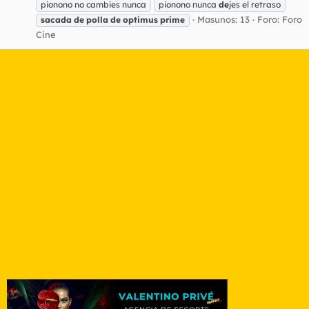
pionono no cambies nunca
pionono nunca
de
jes el retraso
Masunos: 13
Foro:
Foro
sacada
de
polla
de
optimus
prime
Cine