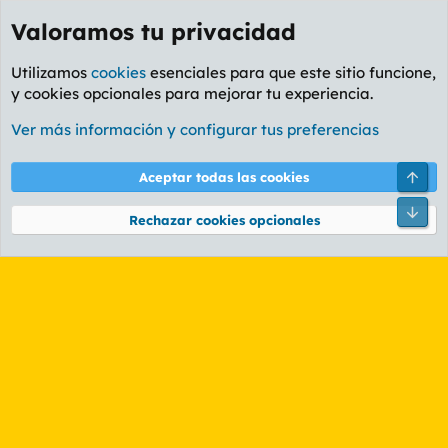
Valoramos tu privacidad
Utilizamos
cookies
esenciales para que este sitio funcione,
y cookies opcionales para mejorar tu experiencia.
Etiquetas
Ver más información y configurar tus preferencias
Cookies
PL OLDSTYLE AMARILLO
Cambiar fuente
Español (ES)
Arri
Aceptar todas las cookies
Contáctanos
Términos y reglas
Política de privacidad
Ayuda
R
Pie
S
Rechazar cookies opcionales
S
®
Community platform by XenForo
© 2010-2026 XenForo Ltd.