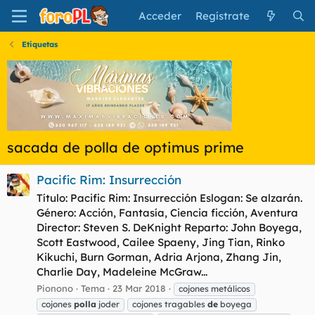
Acceder
Regístrate
Etiquetas
sacada de polla de optimus prime
Pacific Rim: Insurrección
Título: Pacific Rim: Insurrección Eslogan: Se alzarán.
Género: Acción, Fantasía, Ciencia ficción, Aventura
Director: Steven S. DeKnight Reparto: John Boyega,
Scott Eastwood, Cailee Spaeny, Jing Tian, Rinko
Kikuchi, Burn Gorman, Adria Arjona, Zhang Jin,
Charlie Day, Madeleine McGraw...
Pionono
Tema
23 Mar 2018
cojones metálicos
cojones
polla
joder
cojones tragables
de
boyega