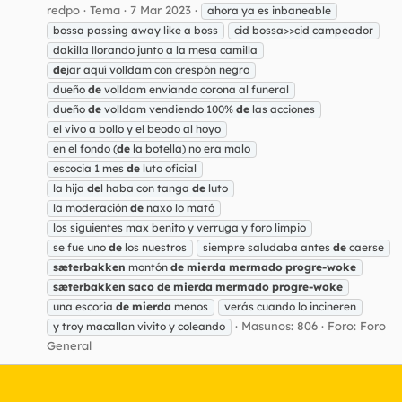
redpo
Tema
7 Mar 2023
ahora ya es inbaneable
bossa passing away like a boss
cid bossa>>cid campeador
dakilla llorando junto a la mesa camilla
de
jar aquí volldam con crespón negro
dueño
de
volldam enviando corona al funeral
dueño
de
volldam vendiendo 100%
de
las acciones
el vivo a bollo y el beodo al hoyo
en el fondo (
de
la botella) no era malo
escocia 1 mes
de
luto oficial
la hija
de
l haba con tanga
de
luto
la moderación
de
naxo lo mató
los siguientes max benito y verruga y foro limpio
se fue uno
de
los nuestros
siempre saludaba antes
de
caerse
sæterbakken
montón
de
mierda
mermado
progre-woke
sæterbakken
saco
de
mierda
mermado
progre-woke
una escoria
de
mierda
menos
verás cuando lo incineren
Masunos: 806
Foro:
Foro
y troy macallan vivito y coleando
General