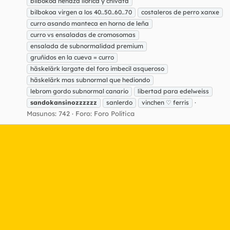
bilbokoa nenaza llorica y chivata
bilbokoa virgen a los 40..50..60..70
costaleros de perro xanxe
curro asando manteca en horno de leña
curro vs ensaladas de cromosomas
ensalada de subnormalidad premium
gruñidos en la cueva = curro
häskelärk largate del foro imbecil asqueroso
häskelärk mas subnormal que hediondo
lebrom gordo subnormal canario
libertad para edelweiss
sandokansinozzzzzz
sanlerdo
vinchen ♡ ferris
Masunos: 742
Foro:
Foro Política