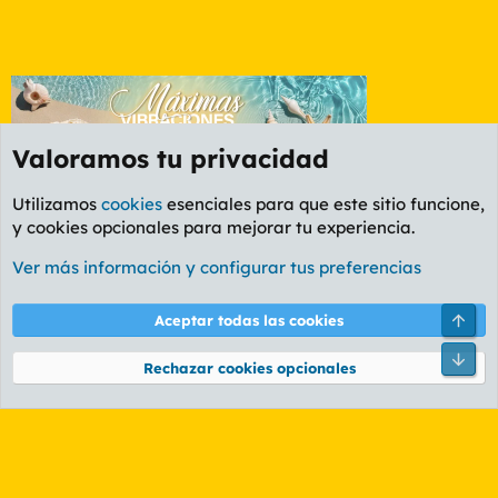
Valoramos tu privacidad
Utilizamos
cookies
esenciales para que este sitio funcione,
y cookies opcionales para mejorar tu experiencia.
Etiquetas
Ver más información y configurar tus preferencias
Cookies
PL OLDSTYLE AMARILLO
Cambiar fuente
Español (ES)
Arri
Aceptar todas las cookies
Contáctanos
Términos y reglas
Política de privacidad
Ayuda
R
Pie
S
Rechazar cookies opcionales
S
®
Community platform by XenForo
© 2010-2026 XenForo Ltd.