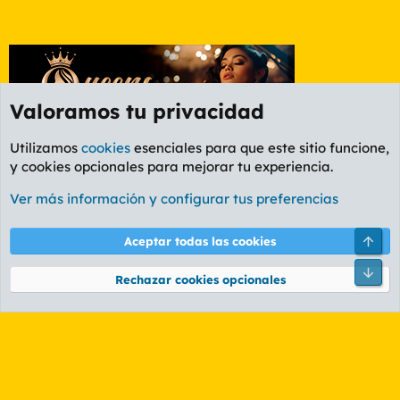
Valoramos tu privacidad
Utilizamos
cookies
esenciales para que este sitio funcione,
y cookies opcionales para mejorar tu experiencia.
Etiquetas
Ver más información y configurar tus preferencias
Cookies
PL OLDSTYLE AMARILLO
Cambiar fuente
Español (ES)
Arri
Aceptar todas las cookies
Contáctanos
Términos y reglas
Política de privacidad
Ayuda
R
Pie
S
Rechazar cookies opcionales
S
®
Community platform by XenForo
© 2010-2026 XenForo Ltd.