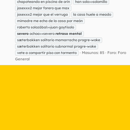
chapoteando en piscina de orin
han solo>>solomillo
josexxx2 mejor forero que max
josexxx2 mejor que el verruga
la casa huele a meado
mimadre me echa de la casa por meón
roberto solozábal>>juan goytisolo
severo
ochoa>>severo
retraso
mental
sæterbakken solitario mamarracho progre-woke
sæterbakken solitario subnormal progre-woke
Masunos: 85
Foro:
Foro
vete a compartir piso con tormento
General