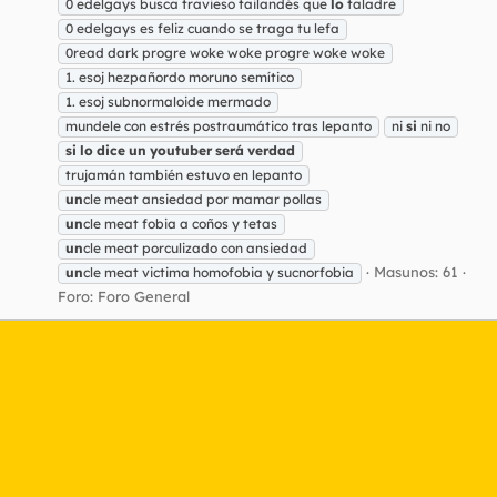
0 edelgays busca travieso tailandés que
lo
taladre
0 edelgays es feliz cuando se traga tu lefa
0read dark progre woke woke progre woke woke
1. esoj hezpañordo moruno semítico
1. esoj subnormaloide mermado
mundele con estrés postraumático tras lepanto
ni
si
ni no
si
lo
dice
un
youtuber
será
verdad
trujamán también estuvo en lepanto
un
cle meat ansiedad por mamar pollas
un
cle meat fobia a coños y tetas
un
cle meat porculizado con ansiedad
Masunos: 61
un
cle meat victima homofobia y sucnorfobia
Foro:
Foro General