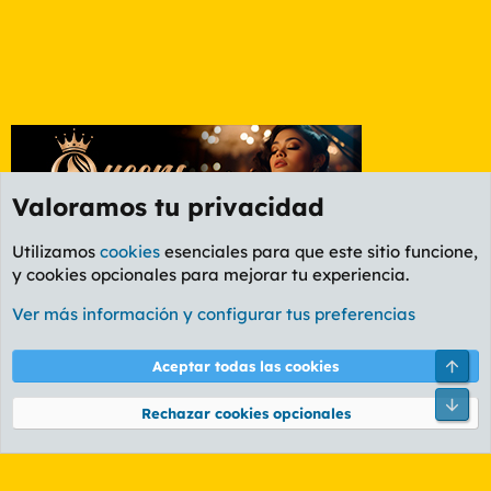
Valoramos tu privacidad
Utilizamos
cookies
esenciales para que este sitio funcione,
y cookies opcionales para mejorar tu experiencia.
Etiquetas
Ver más información y configurar tus preferencias
Cookies
PL OLDSTYLE AMARILLO
Cambiar fuente
Español (ES)
Arri
Aceptar todas las cookies
Contáctanos
Términos y reglas
Política de privacidad
Ayuda
R
Pie
S
Rechazar cookies opcionales
S
®
Community platform by XenForo
© 2010-2026 XenForo Ltd.