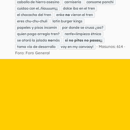
caballo de hierro asesino
carnisería
consome panchi
cuidao con el..ñiauuum¡¡¡
dolce iba en el tren
el chacacha del tren
enke
no
vieron el tren
eres chu-chu-chuli
latin burger kings
papeles y pisos incomin
por donde se crusa ¿aa?
quien paga arreglo tren?
renfe=limpieza étnica
se atoró la jalada
no
más
si
no
pitas
no
pasas¡¡
Masunos: 614
toma vía de desarrollo
voy en my convooy!
Foro:
Foro General