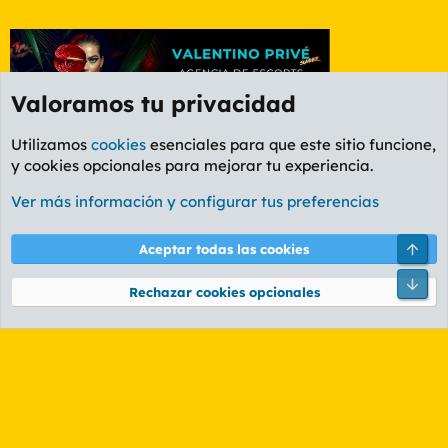
Valoramos tu privacidad
Utilizamos
cookies
esenciales para que este sitio funcione,
y cookies opcionales para mejorar tu experiencia.
Etiquetas
Ver más información y configurar tus preferencias
Cookies
PL OLDSTYLE AMARILLO
Cambiar fuente
Español (ES)
Arri
Aceptar todas las cookies
Contáctanos
Términos y reglas
Política de privacidad
Ayuda
R
Pie
S
Rechazar cookies opcionales
S
®
Community platform by XenForo
© 2010-2026 XenForo Ltd.