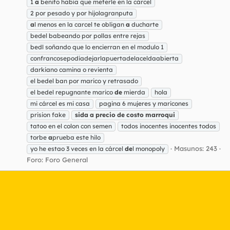
1
a
benito había que meterle en la cárcel
2 por pesado y por hijolagranputa
a
l menos en la carcel te obligan
a
ducharte
bedel babeando por pollas entre rejas
bedl soñando que lo encierran en el modulo 1
confrancosepodiadejarlapuertadelaceldaabierta
darkiano camina o revienta
el bedel ban por marico y retrasado
el bedel repugnante marico
de
mierda
hola
mi cárcel es mi casa
pagina 6 mujeres y maricones
prision fake
sida
a
precio
de
costo
marroqui
tatoo en el colon con semen
todos inocentes inocentes todos
torbe
a
prueba este hilo
Masunos: 243
yo he estao 3 veces en la cárcel
de
l monopoly
Foro:
Foro General