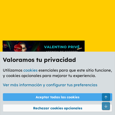
Valoramos tu privacidad
Utilizamos
cookies
esenciales para que este sitio funcione,
y cookies opcionales para mejorar tu experiencia.
Etiquetas
Ver más información y configurar tus preferencias
Cookies
PL OLDSTYLE AMARILLO
Cambiar fuente
Español (ES)
Arri
Aceptar todas las cookies
Contáctanos
Términos y reglas
Política de privacidad
Ayuda
R
Pie
S
Rechazar cookies opcionales
S
®
Community platform by XenForo
© 2010-2026 XenForo Ltd.