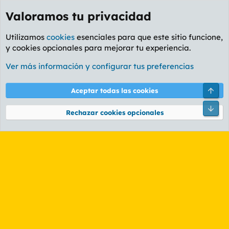
Valoramos tu privacidad
Utilizamos
cookies
esenciales para que este sitio funcione,
y cookies opcionales para mejorar tu experiencia.
Etiquetas
Ver más información y configurar tus preferencias
Cookies
PL OLDSTYLE AMARILLO
Cambiar fuente
Español (ES)
Arri
Aceptar todas las cookies
Contáctanos
Términos y reglas
Política de privacidad
Ayuda
R
Pie
S
Rechazar cookies opcionales
S
®
Community platform by XenForo
© 2010-2026 XenForo Ltd.