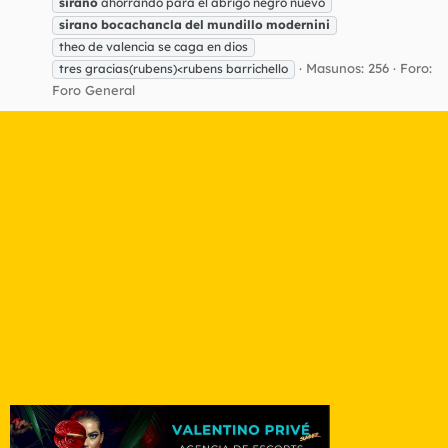
sirano
ahorrando para el abrigo negro nuevo
sirano
bocachancla
del
mundillo
modernini
theo de valencia se caga en dios
Masunos: 256
Foro:
tres gracias(rubens)<rubens barrichello
Foro General