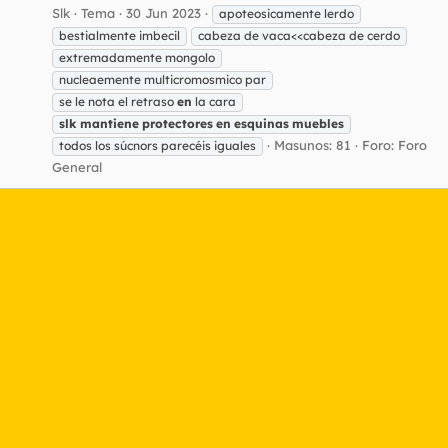
Slk
Tema
30 Jun 2023
apoteosicamente lerdo
bestialmente imbecil
cabeza de vaca<<cabeza de cerdo
extremadamente mongolo
nucleaemente multicromosmico par
se le nota el retraso
en
la cara
slk
mantiene
protectores
en
esquinas
muebles
Masunos: 81
Foro:
Foro
todos los súcnors parecéis iguales
General