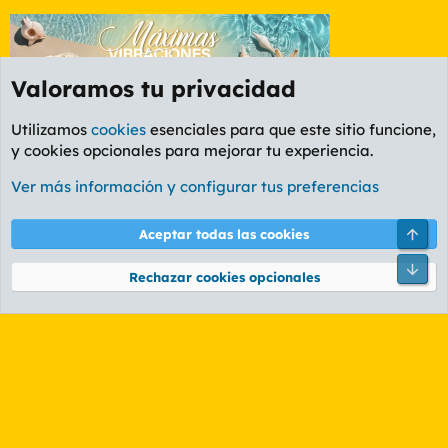
Valoramos tu privacidad
Utilizamos
cookies
esenciales para que este sitio funcione,
y cookies opcionales para mejorar tu experiencia.
Etiquetas
Ver más información y configurar tus preferencias
Cookies
PL OLDSTYLE AMARILLO
Cambiar fuente
Español (ES)
Arri
Aceptar todas las cookies
Contáctanos
Términos y reglas
Política de privacidad
Ayuda
R
Pie
S
Rechazar cookies opcionales
S
®
Community platform by XenForo
© 2010-2026 XenForo Ltd.