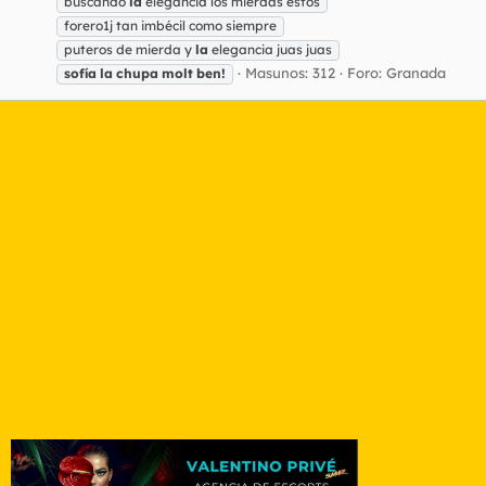
buscando
la
elegancia los mierdas estos
forero1j tan imbécil como siempre
puteros de mierda y
la
elegancia juas juas
Masunos: 312
Foro:
Granada
sofía
la
chupa
molt
ben!