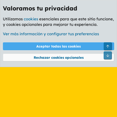
Valoramos tu privacidad
Utilizamos
cookies
esenciales para que este sitio funcione,
y cookies opcionales para mejorar tu experiencia.
Etiquetas
Ver más información y configurar tus preferencias
Cookies
PL OLDSTYLE AMARILLO
Cambiar fuente
Español (ES)
Arri
Aceptar todas las cookies
Contáctanos
Términos y reglas
Política de privacidad
Ayuda
R
Pie
S
Rechazar cookies opcionales
S
®
Community platform by XenForo
© 2010-2026 XenForo Ltd.