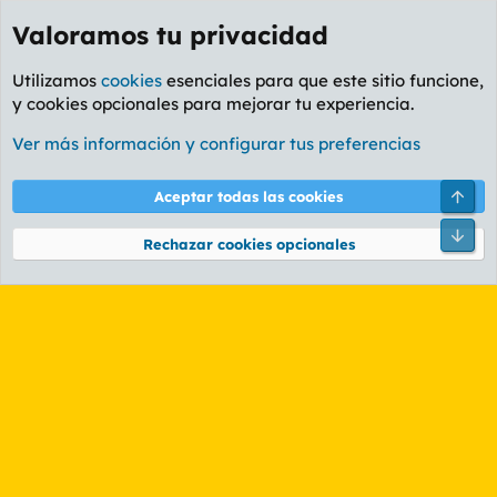
Valoramos tu privacidad
Utilizamos
cookies
esenciales para que este sitio funcione,
y cookies opcionales para mejorar tu experiencia.
Etiquetas
Ver más información y configurar tus preferencias
Cookies
PL OLDSTYLE AMARILLO
Cambiar fuente
Español (ES)
Arri
Aceptar todas las cookies
Contáctanos
Términos y reglas
Política de privacidad
Ayuda
R
Pie
S
Rechazar cookies opcionales
S
®
Community platform by XenForo
© 2010-2026 XenForo Ltd.