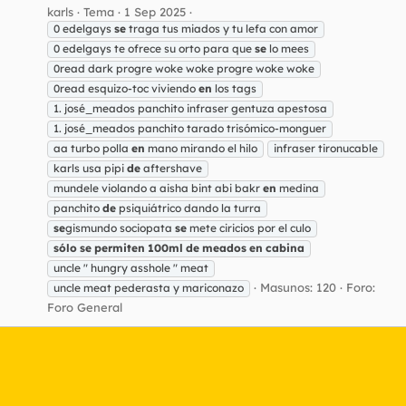
karls
Tema
1 Sep 2025
0 edelgays
se
traga tus miados y tu lefa con amor
0 edelgays te ofrece su orto para que
se
lo mees
0read dark progre woke woke progre woke woke
0read esquizo-toc viviendo
en
los tags
1. josé_meados panchito infraser gentuza apestosa
1. josé_meados panchito tarado trisómico-monguer
aa turbo polla
en
mano mirando el hilo
infraser tironucable
karls usa pipi
de
aftershave
mundele violando a aisha bint abi bakr
en
medina
panchito
de
psiquiátrico dando la turra
se
gismundo sociopata
se
mete ciricios por el culo
sólo
se
permiten
100ml
de
meados
en
cabina
uncle " hungry asshole " meat
Masunos: 120
Foro:
uncle meat pederasta y mariconazo
Foro General