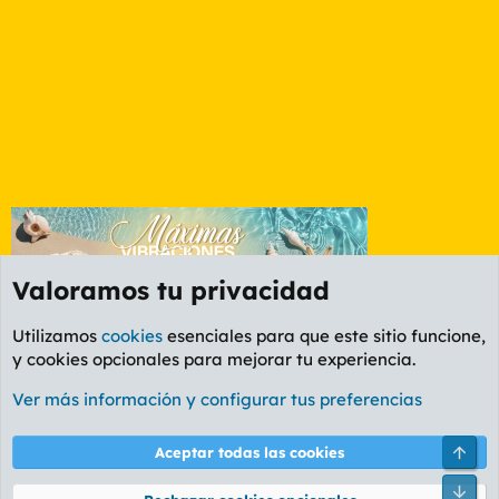
Valoramos tu privacidad
Utilizamos
cookies
esenciales para que este sitio funcione,
y cookies opcionales para mejorar tu experiencia.
Etiquetas
Ver más información y configurar tus preferencias
Cookies
PL OLDSTYLE AMARILLO
Cambiar fuente
Español (ES)
Arri
Aceptar todas las cookies
Contáctanos
Términos y reglas
Política de privacidad
Ayuda
R
Pie
S