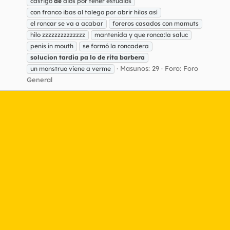
castigo
de
dios por tener estudios
con franco ibas al talego por abrir hilos así
el roncar se va a acabar
foreros casados con mamuts
hilo zzzzzzzzzzzzzz
mantenida y que ronca:la saluc
penis in mouth
se formó la roncadera
solucion
tardia
pa
lo
de
rita
barbera
Masunos: 29
Foro:
Foro
un monstruo viene a verme
General