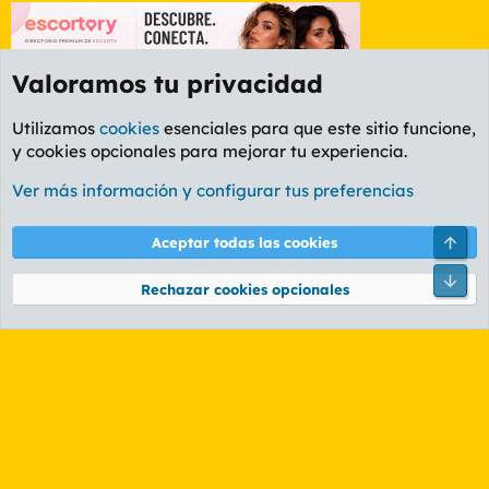
Valoramos tu privacidad
Utilizamos
cookies
esenciales para que este sitio funcione,
y cookies opcionales para mejorar tu experiencia.
Etiquetas
Ver más información y configurar tus preferencias
Cookies
PL OLDSTYLE AMARILLO
Cambiar fuente
Español (ES)
Arri
Aceptar todas las cookies
Contáctanos
Términos y reglas
Política de privacidad
Ayuda
R
Pie
S
Rechazar cookies opcionales
S
®
Community platform by XenForo
© 2010-2026 XenForo Ltd.