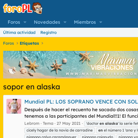
Foros
Novedades
Miembros
Última actividad
Registro
Foros
Etiquetas
sopor en alaska
Mundial PL: LOS SOPRANO VENCE CON SO
Después de hacer el recuento he sacado dos cosas e
tenemos a las participantes del Mundial!!1! El fun
Lebrom
Tema
27 May 2021
'doctor
en
alaska
' la serie f
cicely hogar de la novia de carradine
en
el número 1 'ana y l
pionono calvo caramónguer
pionono cojonudo
pionono vo