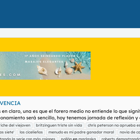
LVENCIA
n claro, una es que el forero medio no entiende lo que signif
cionamiento será sencillo, hoy tenemos jornada de reflexión y 
etiche del viejoven
britzinguen triste sin vida
chris peterson no aprueba es
os siete'
los cicelieños
menudo es mi padre ganador moral
novia de ca
tando la serie con más cojones
pollón
en
marlaska
roberts demostrando