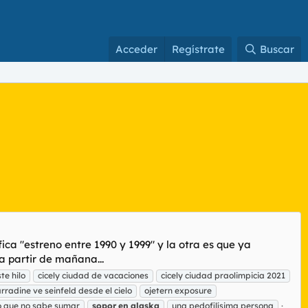
Acceder
Regístrate
Buscar
ica "estreno entre 1990 y 1999" y la otra es que ya
a partir de mañana...
te hilo
cicely ciudad de vacaciones
cicely ciudad praolimpicia 2021
rradine ve seinfeld desde el cielo
ojetern exposure
 que no sabe sumar
sopor
en
alaska
una pedofilísima persona