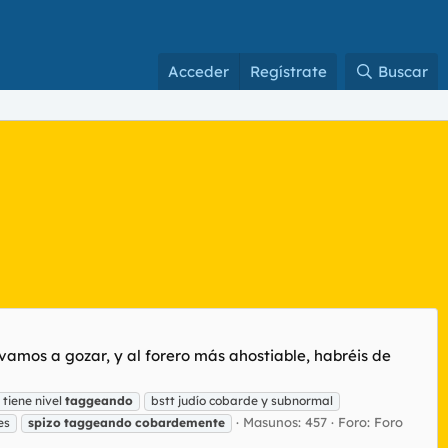
Acceder
Regístrate
Buscar
vamos a gozar, y al forero más ahostiable, habréis de
 tiene nivel
taggeando
bstt judío cobarde y subnormal
Masunos: 457
Foro:
Foro
es
spizo
taggeando
cobardemente