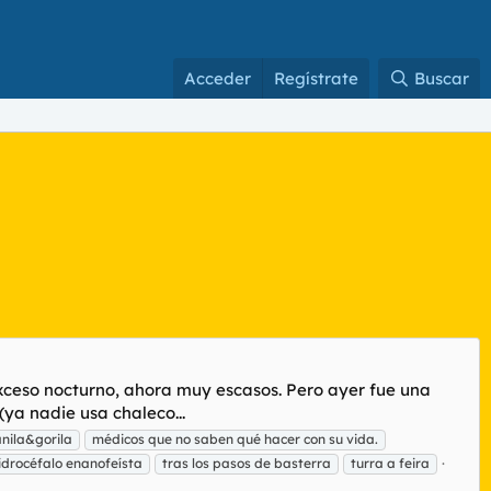
Acceder
Regístrate
Buscar
exceso nocturno, ahora muy escasos. Pero ayer fue una
ya nadie usa chaleco...
nila&gorila
médicos que no saben qué hacer con su vida.
idrocéfalo enanofeísta
tras los pasos de basterra
turra a feira