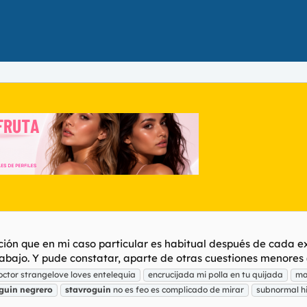
ción que en mi caso particular es habitual después de cada 
abajo. Y pude constatar, aparte de otras cuestiones menores (
octor strangelove loves entelequia
encrucijada mi polla en tu quijada
ma
guin
negrero
stavroguin
no es feo es complicado de mirar
subnormal h