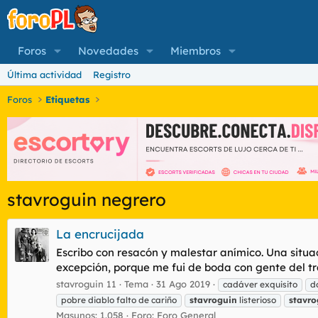
Foros
Novedades
Miembros
Última actividad
Registro
Foros
Etiquetas
stavroguin negrero
La encrucijada
Escribo con resacón y malestar anímico. Una situa
excepción, porque me fui de boda con gente del tr
stavroguin 11
Tema
31 Ago 2019
cadáver exquisito
d
pobre diablo falto de cariño
stavroguin
listerioso
stavro
Masunos: 1.058
Foro:
Foro General