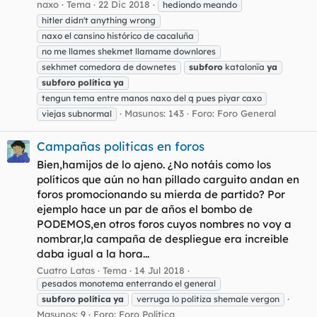
naxo
Tema
22 Dic 2018
hediondo meando
hitler didn't anything wrong
naxo el cansino histórico de cacaluña
no me llames shekmet llamame downlores
sekhmet comedora de downetes
subforo
katalonïa
ya
subforo
política
ya
tengun tema entre manos naxo del q pues piyar caxo
Masunos: 143
Foro:
Foro General
viejas subnormal
Campañas politicas en foros
Bien,hamijos de lo ajeno. ¿No notáis como los
políticos que aún no han pillado carguito andan en
foros promocionando su mierda de partido? Por
ejemplo hace un par de años el bombo de
PODEMOS,en otros foros cuyos nombres no voy a
nombrar,la campaña de despliegue era increible
daba igual a la hora...
Cuatro Latas
Tema
14 Jul 2018
pesados monotema enterrando el general
subforo
política
ya
verruga lo politiza shemale vergon
Masunos: 9
Foro:
Foro Política