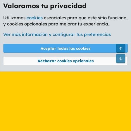
Valoramos tu privacidad
Utilizamos
cookies
esenciales para que este sitio funcione,
y cookies opcionales para mejorar tu experiencia.
Etiquetas
Ver más información y configurar tus preferencias
Cookies
PL OLDSTYLE AMARILLO
Cambiar fuente
Español (ES)
Arri
Aceptar todas las cookies
Contáctanos
Términos y reglas
Política de privacidad
Ayuda
R
Pie
S
Rechazar cookies opcionales
S
®
Community platform by XenForo
© 2010-2026 XenForo Ltd.