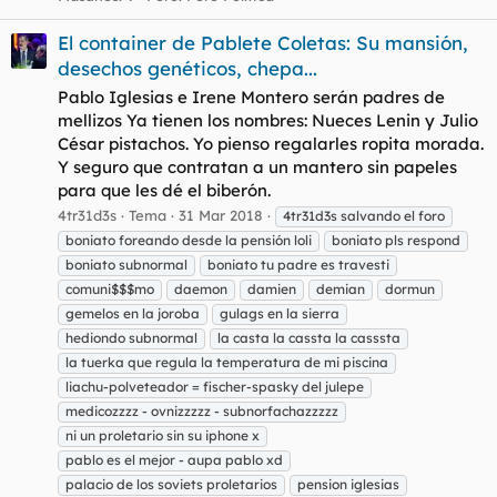
El container de Pablete Coletas: Su mansión,
desechos genéticos, chepa...
Pablo Iglesias e Irene Montero serán padres de
mellizos Ya tienen los nombres: Nueces Lenin y Julio
César pistachos. Yo pienso regalarles ropita morada.
Y seguro que contratan a un mantero sin papeles
para que les dé el biberón.
4tr31d3s
Tema
31 Mar 2018
4tr31d3s salvando el foro
boniato foreando desde la pensión loli
boniato pls respond
boniato subnormal
boniato tu padre es travesti
comuni$$$mo
daemon
damien
demian
dormun
gemelos en la joroba
gulags en la sierra
hediondo subnormal
la casta la cassta la casssta
la tuerka que regula la temperatura de mi piscina
liachu-polveteador = fischer-spasky del julepe
medicozzzz - ovnizzzzz - subnorfachazzzzz
ni un proletario sin su iphone x
pablo es el mejor - aupa pablo xd
palacio de los soviets proletarios
pension iglesias